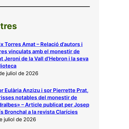
ltres
ix Torres Amat – Relació d’autors i
bres vinculats amb el monestir de
t Jeroni de la Vall d’Hebron i la seva
lioteca
de juliol de 2026
r Eulària Anzizu i sor Pierrette Prat,
risses notables del monestir de
ralbes» – Article publicat per Josep
ís Bronchal a la revista Clarícies
e juliol de 2026