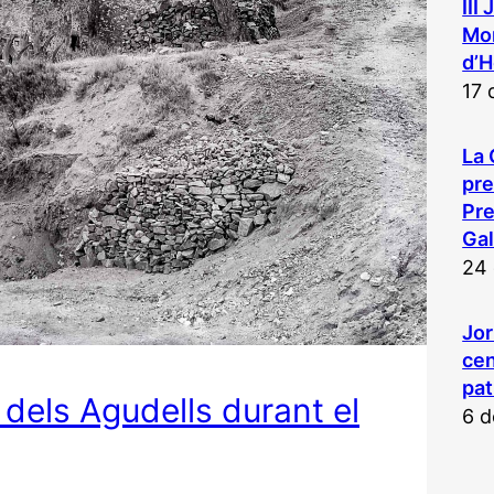
III
Mon
d’H
17 
La 
pr
Pre
Gal
24 
Jor
cen
pat
 dels Agudells durant el
6 d