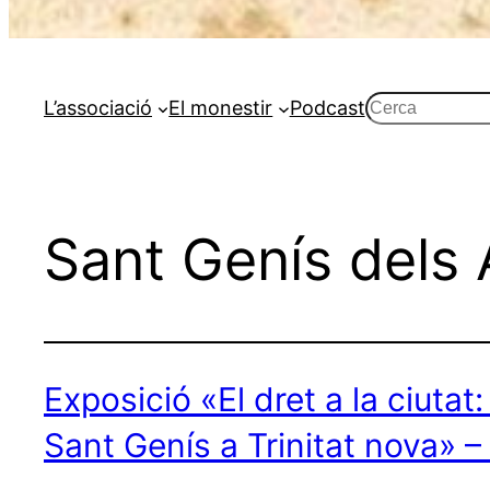
Cerca
L’associació
El monestir
Podcast
Sant Genís dels 
Exposició «El dret a la ciutat
Sant Genís a Trinitat nova» –