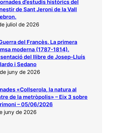
 Jornades d’estudis històrics del
estir de Sant Jeroni de la Vall
ebron.
de juliol de 2026
Guerra del Francès. La primera
emsa moderna (1787-1814).
sentació del llibre de Josep-Lluís
lardo i Sedano
de juny de 2026
nades «Collserola, la natura al
tre de la metròpolis» – Eix 3 sobre
rimoni – 05/06/2026
e juny de 2026