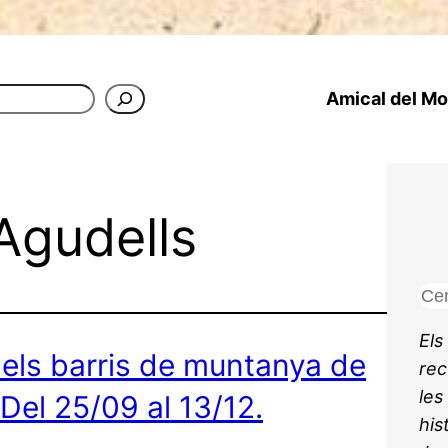
Amical del Mon
Agudells
C
e
Els
r
: els barris de muntanya de
rec
c
les
 Del 25/09 al 13/12.
a
his