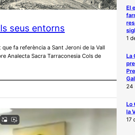
El 
far
res
als seus entorns
sig
1 d
 que fa referència a Sant Jeroni de la Vall
libre Analecta Sacra Tarraconesia Cols de
La 
pr
Pre
Gal
24 
Lo 
la 
17 