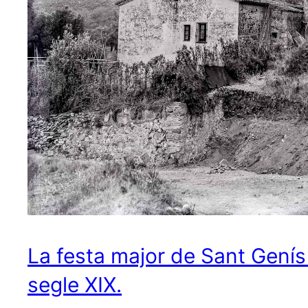
La festa major de Sant Genís
segle XIX.