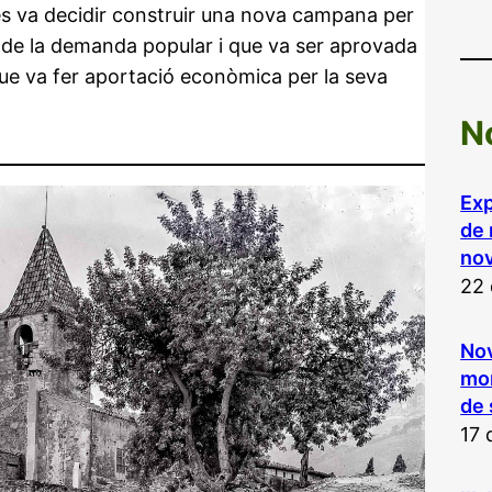
4 es va decidir construir una nova campana per
va de la demanda popular i que va ser aprovada
que va fer aportació econòmica per la seva
N
Exp
de 
nov
22 
Nov
mon
de
17 