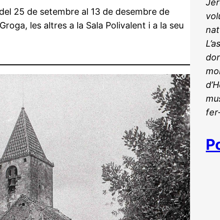
Jer
 del 25 de setembre al 13 de desembre de
vol
roga, les altres a la Sala Polivalent i a la seu
nat
L’a
don
mon
d’H
mus
fer
P