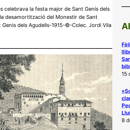
s celebrava la festa major de Sant Genís dels
 la desamortització del Monestir de Sant
A
nt Genis dels Agudells-1915-©-Colec. Jordi Vila
Fèl
lli
San
bib
15 
«So
cla
Ped
Llu
8 d