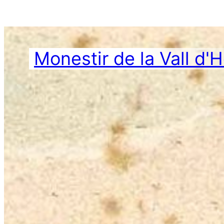
Vés
al
contingut
Monestir de la Vall d'