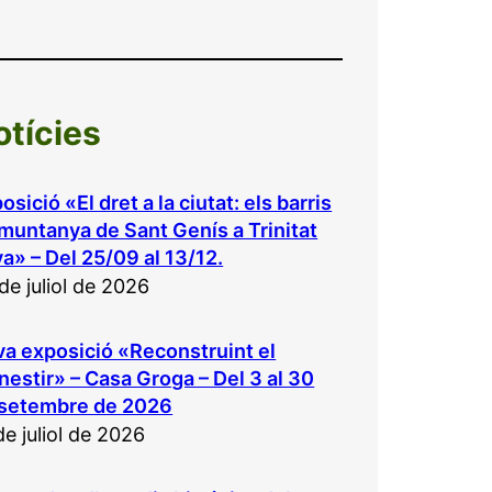
otícies
osició «El dret a la ciutat: els barris
muntanya de Sant Genís a Trinitat
a» – Del 25/09 al 13/12.
de juliol de 2026
a exposició «Reconstruint el
estir» – Casa Groga – Del 3 al 30
 setembre de 2026
de juliol de 2026