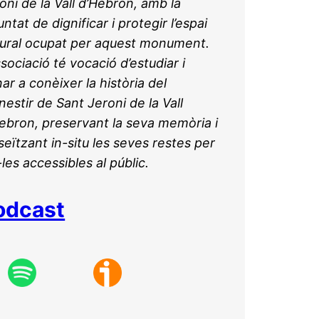
oni de la Vall d’Hebron, amb la
untat de dignificar i protegir l’espai
ural ocupat per aquest monument.
ssociació té vocació d’estudiar i
ar a conèixer la història del
estir de Sant Jeroni de la Vall
ebron, preservant la seva memòria i
eïtzant in-situ les seves restes per
-les accessibles al públic.
odcast