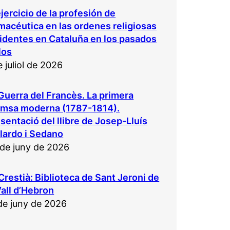
ejercicio de la profesión de
macéutica en las ordenes religiosas
identes en Cataluña en los pasados
los
e juliol de 2026
Guerra del Francès. La primera
emsa moderna (1787-1814).
sentació del llibre de Josep-Lluís
lardo i Sedano
de juny de 2026
Crestià: Biblioteca de Sant Jeroni de
Vall d’Hebron
de juny de 2026