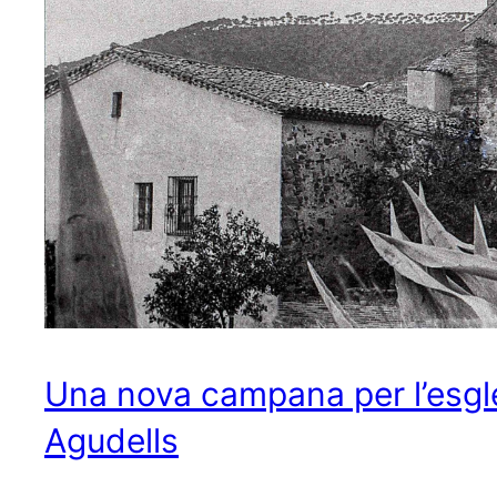
Una nova campana per l’esgl
Agudells