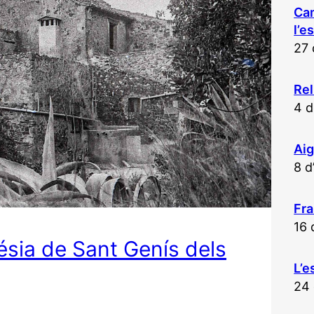
Ca
l’e
27 
Rel
4 d
Aig
8 d
Fra
16 
ésia de Sant Genís dels
L’e
24 