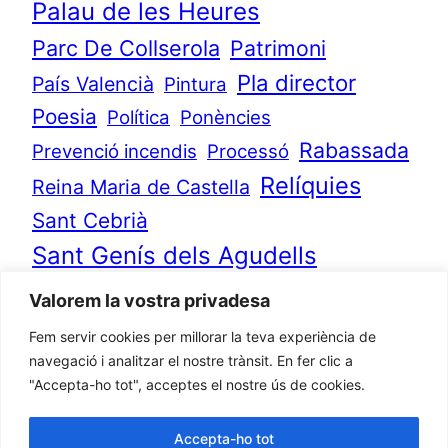
Palau de les Heures
Parc De Collserola
Patrimoni
Pla director
País Valencià
Pintura
Poesia
Política
Ponències
Rabassada
Prevenció incendis
Processó
Relíquies
Reina Maria de Castella
Sant Cebrià
Sant Genís dels Agudells
Sant Jeroni
Sant Jeroni de Cotalba
Valorem la vostra privadesa
Sant Jeroni de la Murtra
Fem servir cookies per millorar la teva experiència de
Sant Martí de Cerdanyola
navegació i analitzar el nostre trànsit. En fer clic a
Sant Sepulcre
Territori
"Accepta-ho tot", acceptes el nostre ús de cookies.
Transport
Torre Jussana
Troballes
Accepta-ho tot