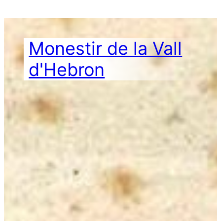
Vés
al
contingut
Monestir de la Vall
d'Hebron