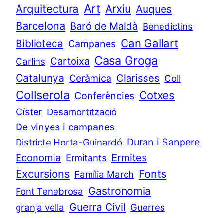
Art
Arquitectura
Arxiu
Auques
Barcelona
Baró de Maldà
Benedictins
Can Gallart
Biblioteca
Campanes
Casa Groga
Cartoixa
Carlins
Catalunya
Clarisses
Ceràmica
Coll
Collserola
Cotxes
Conferències
Císter
Desamortització
De vinyes i campanes
Duran i Sanpere
Districte Horta-Guinardó
Economia
Ermites
Ermitants
Excursions
Fonts
Família March
Gastronomia
Font Tenebrosa
Guerra Civil
granja vella
Guerres