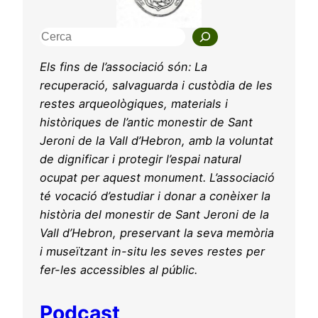
C
e
Els fins de l’associació són: La
r
recuperació, salvaguarda i custòdia de les
c
restes arqueològiques, materials i
a
històriques de l’antic monestir de Sant
Jeroni de la Vall d’Hebron, amb la voluntat
de dignificar i protegir l’espai natural
ocupat per aquest monument. L’associació
té vocació d’estudiar i donar a conèixer la
història del monestir de Sant Jeroni de la
Vall d’Hebron, preservant la seva memòria
i museïtzant in-situ les seves restes per
fer-les accessibles al públic.
Podcast