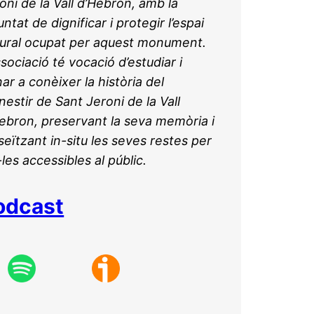
oni de la Vall d’Hebron, amb la
untat de dignificar i protegir l’espai
ural ocupat per aquest monument.
ssociació té vocació d’estudiar i
ar a conèixer la història del
estir de Sant Jeroni de la Vall
ebron, preservant la seva memòria i
eïtzant in-situ les seves restes per
-les accessibles al públic.
odcast