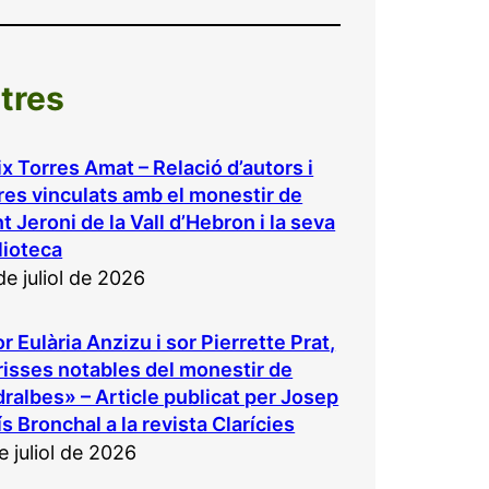
ltres
ix Torres Amat – Relació d’autors i
bres vinculats amb el monestir de
t Jeroni de la Vall d’Hebron i la seva
lioteca
de juliol de 2026
r Eulària Anzizu i sor Pierrette Prat,
risses notables del monestir de
ralbes» – Article publicat per Josep
ís Bronchal a la revista Clarícies
e juliol de 2026