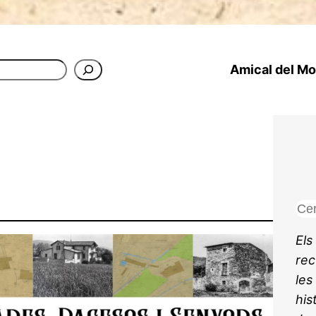
Amical del Mon
C
e
Els
r
rec
c
les
a
his