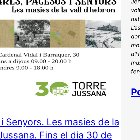
Jer
vol
nat
L’a
don
mon
d’H
mus
fer
P
 i Senyors. Les masies de la
 Jussana. Fins el dia 30 de