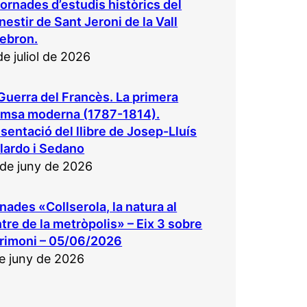
 Jornades d’estudis històrics del
estir de Sant Jeroni de la Vall
ebron.
de juliol de 2026
Guerra del Francès. La primera
emsa moderna (1787-1814).
sentació del llibre de Josep-Lluís
lardo i Sedano
de juny de 2026
nades «Collserola, la natura al
tre de la metròpolis» – Eix 3 sobre
rimoni – 05/06/2026
e juny de 2026