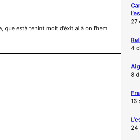
Ca
l’e
27 
, que està tenint molt d’èxit allà on l’hem
Rel
4 d
Aig
8 d
Fra
16 
L’e
24 