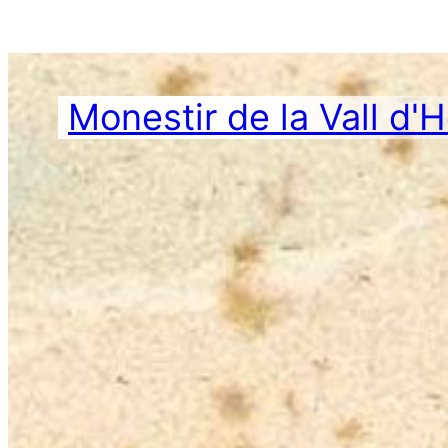
Vés
al
contingut
Monestir de la Vall d'