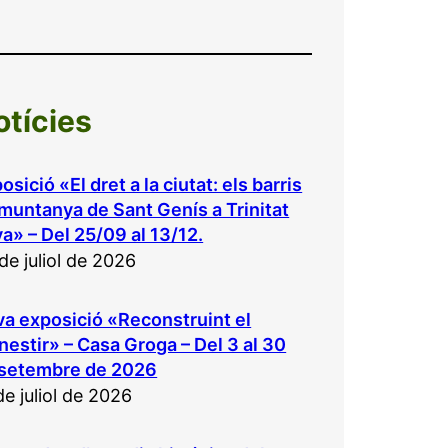
otícies
osició «El dret a la ciutat: els barris
muntanya de Sant Genís a Trinitat
a» – Del 25/09 al 13/12.
de juliol de 2026
a exposició «Reconstruint el
estir» – Casa Groga – Del 3 al 30
 setembre de 2026
de juliol de 2026