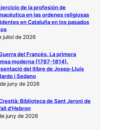
ejercicio de la profesión de
macéutica en las ordenes religiosas
identes en Cataluña en los pasados
los
e juliol de 2026
Guerra del Francès. La primera
emsa moderna (1787-1814).
sentació del llibre de Josep-Lluís
lardo i Sedano
de juny de 2026
Crestià: Biblioteca de Sant Jeroni de
Vall d’Hebron
de juny de 2026