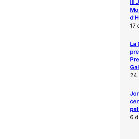
III
Mon
d’H
17 
La 
pr
Pre
Gal
24 
Jor
cen
pat
6 d