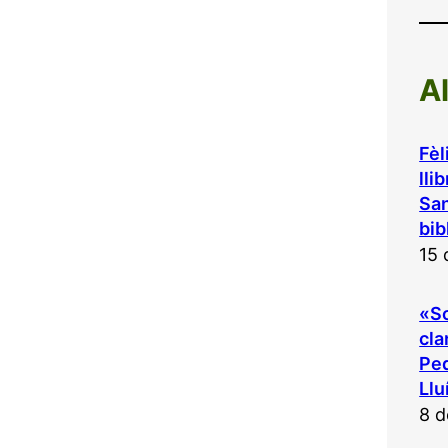
A
Fèl
lli
San
bib
15 
«So
cla
Ped
Llu
8 d