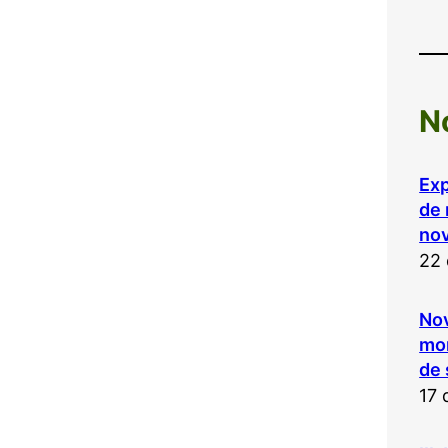
N
Exp
de 
nov
22 
Nov
mon
de
17 