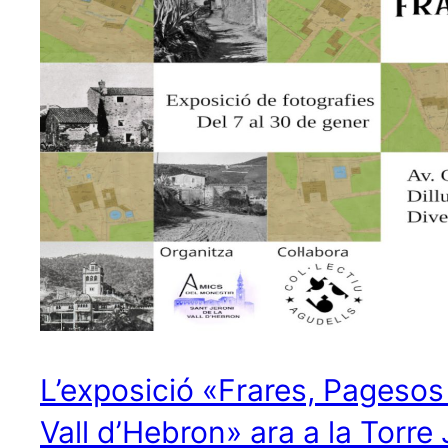
L’exposició «Frares, Pagesos
Vall d’Hebron» ara a la Torre