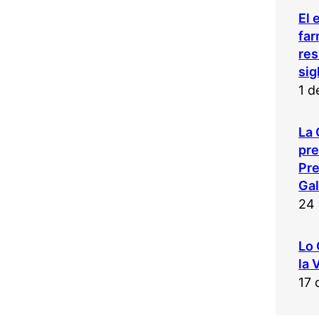
El 
far
res
sig
1 d
La 
pr
Pre
Gal
24 
Lo 
la 
17 