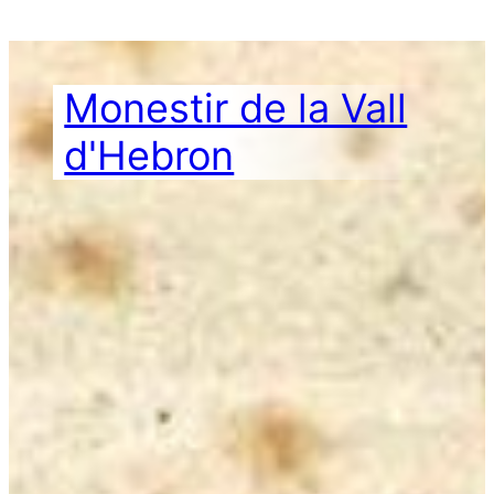
Vés
al
contingut
Monestir de la Vall
d'Hebron