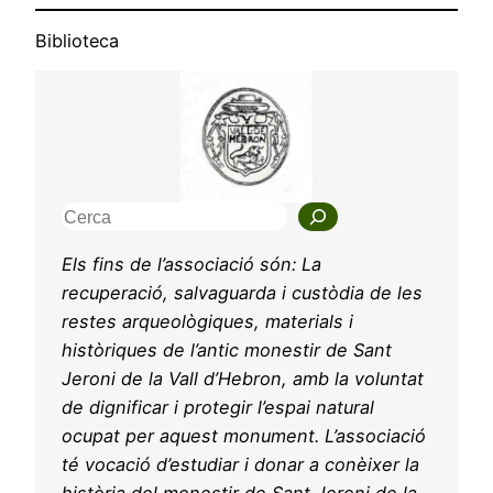
Biblioteca
C
e
Els fins de l’associació són: La
r
recuperació, salvaguarda i custòdia de les
c
restes arqueològiques, materials i
a
històriques de l’antic monestir de Sant
Jeroni de la Vall d’Hebron, amb la voluntat
de dignificar i protegir l’espai natural
ocupat per aquest monument. L’associació
té vocació d’estudiar i donar a conèixer la
història del monestir de Sant Jeroni de la