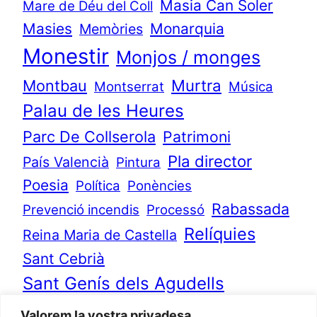
Masia Can Soler
Mare de Déu del Coll
Masies
Monarquia
Memòries
Monestir
Monjos / monges
Murtra
Montbau
Montserrat
Música
Palau de les Heures
Parc De Collserola
Patrimoni
Pla director
País Valencià
Pintura
Poesia
Política
Ponències
Rabassada
Prevenció incendis
Processó
Relíquies
Reina Maria de Castella
Sant Cebrià
Sant Genís dels Agudells
Sant Jeroni
Sant Jeroni de Cotalba
Valorem la vostra privadesa