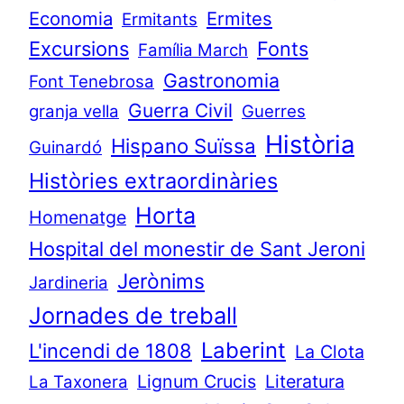
Economia
Ermites
Ermitants
Excursions
Fonts
Família March
Gastronomia
Font Tenebrosa
Guerra Civil
granja vella
Guerres
Història
Hispano Suïssa
Guinardó
Històries extraordinàries
Horta
Homenatge
Hospital del monestir de Sant Jeroni
Jerònims
Jardineria
Jornades de treball
Laberint
L'incendi de 1808
La Clota
Lignum Crucis
Literatura
La Taxonera