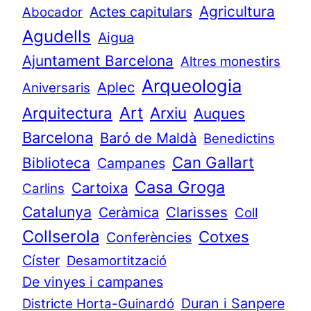
Agricultura
Actes capitulars
Abocador
Agudells
Aigua
Ajuntament Barcelona
Altres monestirs
Arqueologia
Aplec
Aniversaris
Art
Arquitectura
Arxiu
Auques
Barcelona
Baró de Maldà
Benedictins
Can Gallart
Biblioteca
Campanes
Casa Groga
Cartoixa
Carlins
Catalunya
Clarisses
Ceràmica
Coll
Collserola
Cotxes
Conferències
Císter
Desamortització
De vinyes i campanes
Duran i Sanpere
Districte Horta-Guinardó