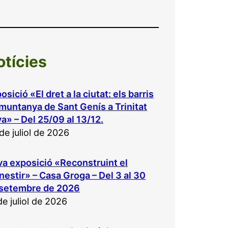
otícies
osició «El dret a la ciutat: els barris
muntanya de Sant Genís a Trinitat
a» – Del 25/09 al 13/12.
de juliol de 2026
a exposició «Reconstruint el
estir» – Casa Groga – Del 3 al 30
 setembre de 2026
de juliol de 2026