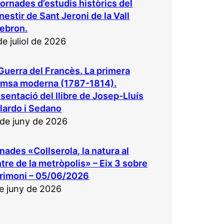
 Jornades d’estudis històrics del
estir de Sant Jeroni de la Vall
ebron.
de juliol de 2026
Guerra del Francès. La primera
emsa moderna (1787-1814).
sentació del llibre de Josep-Lluís
lardo i Sedano
de juny de 2026
nades «Collserola, la natura al
tre de la metròpolis» – Eix 3 sobre
rimoni – 05/06/2026
e juny de 2026