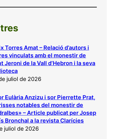
ltres
ix Torres Amat – Relació d’autors i
bres vinculats amb el monestir de
t Jeroni de la Vall d’Hebron i la seva
lioteca
de juliol de 2026
r Eulària Anzizu i sor Pierrette Prat,
risses notables del monestir de
ralbes» – Article publicat per Josep
ís Bronchal a la revista Clarícies
e juliol de 2026