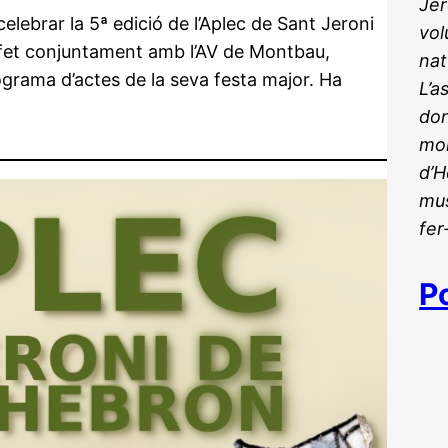
Jer
ebrar la 5ª edició de l’Aplec de Sant Jeroni
vol
m fet conjuntament amb l’AV de Montbau,
nat
rograma d’actes de la seva festa major. Ha
L’a
don
mon
d’H
mus
fer
P