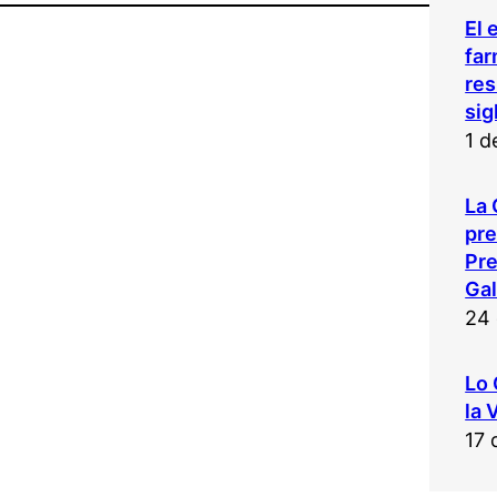
El 
far
res
sig
1 d
La 
pr
Pre
Gal
24 
Lo 
la 
17 