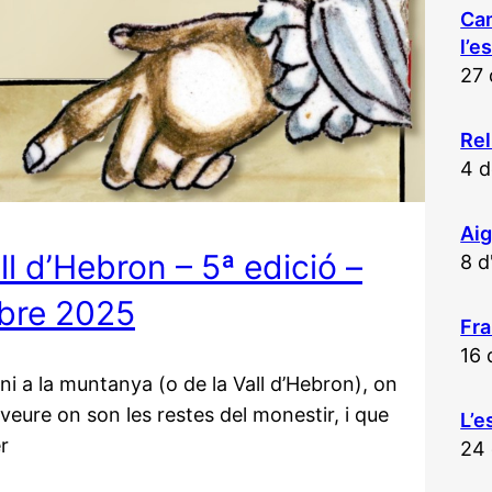
Ca
l’e
27 
Rel
4 d
Aig
ll d’Hebron – 5ª edició –
8 d
mbre 2025
Fra
16 
ni a la muntanya (o de la Vall d’Hebron), on
veure on son les restes del monestir, i que
L’e
r
24 