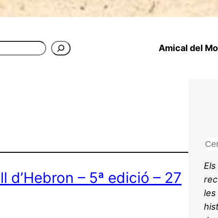
Amical del Mon
C
e
Els
r
ll d’Hebron – 5ª edició – 27
rec
c
les
a
his