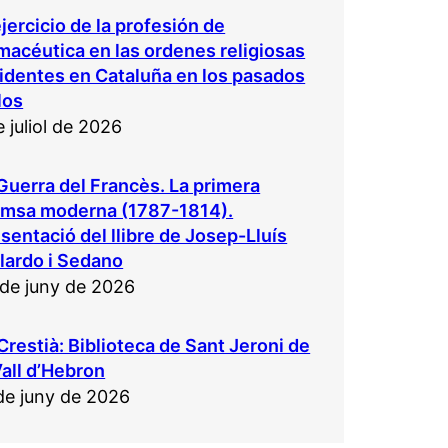
ejercicio de la profesión de
macéutica en las ordenes religiosas
identes en Cataluña en los pasados
los
e juliol de 2026
Guerra del Francès. La primera
emsa moderna (1787-1814).
sentació del llibre de Josep-Lluís
lardo i Sedano
de juny de 2026
Crestià: Biblioteca de Sant Jeroni de
Vall d’Hebron
de juny de 2026