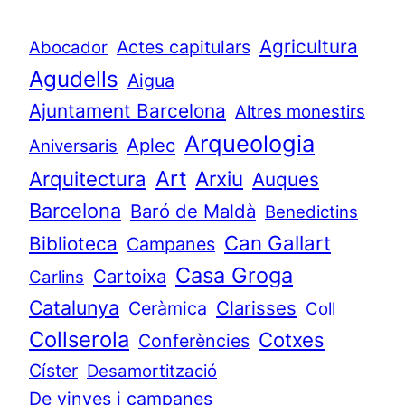
Agricultura
Actes capitulars
Abocador
Agudells
Aigua
Ajuntament Barcelona
Altres monestirs
Arqueologia
Aplec
Aniversaris
Art
Arquitectura
Arxiu
Auques
Barcelona
Baró de Maldà
Benedictins
Can Gallart
Biblioteca
Campanes
Casa Groga
Cartoixa
Carlins
Catalunya
Clarisses
Ceràmica
Coll
Collserola
Cotxes
Conferències
Císter
Desamortització
De vinyes i campanes