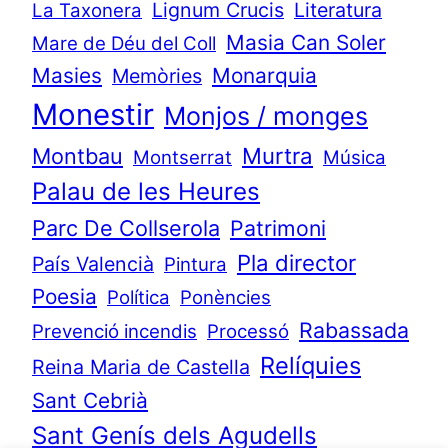
Lignum Crucis
Literatura
La Taxonera
Masia Can Soler
Mare de Déu del Coll
Masies
Monarquia
Memòries
Monestir
Monjos / monges
Murtra
Montbau
Montserrat
Música
Palau de les Heures
Parc De Collserola
Patrimoni
Pla director
País Valencià
Pintura
Poesia
Política
Ponències
Rabassada
Prevenció incendis
Processó
Relíquies
Reina Maria de Castella
Sant Cebrià
Sant Genís dels Agudells