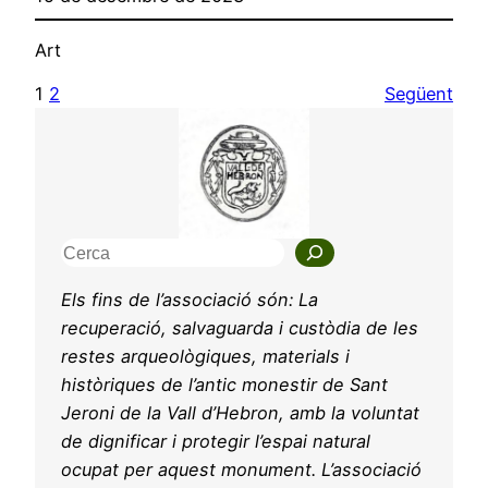
Art
1
2
Següent
C
e
Els fins de l’associació són: La
r
recuperació, salvaguarda i custòdia de les
c
restes arqueològiques, materials i
a
històriques de l’antic monestir de Sant
Jeroni de la Vall d’Hebron, amb la voluntat
de dignificar i protegir l’espai natural
ocupat per aquest monument. L’associació