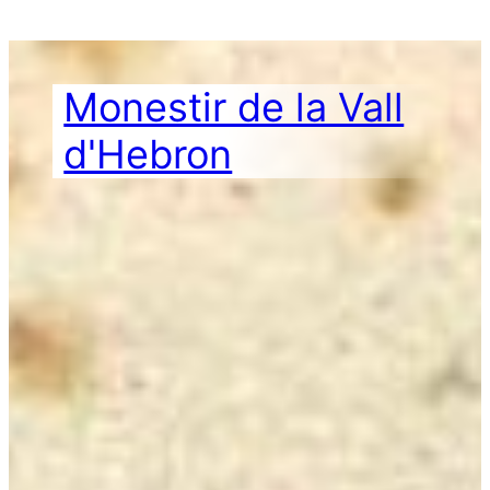
Vés
al
contingut
Monestir de la Vall
d'Hebron