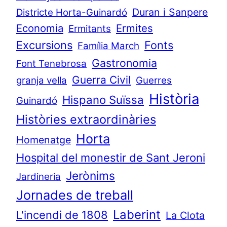
Duran i Sanpere
Districte Horta-Guinardó
Economia
Ermites
Ermitants
Excursions
Fonts
Família March
Gastronomia
Font Tenebrosa
Guerra Civil
granja vella
Guerres
Història
Hispano Suïssa
Guinardó
Històries extraordinàries
Horta
Homenatge
Hospital del monestir de Sant Jeroni
Jerònims
Jardineria
Jornades de treball
Laberint
L'incendi de 1808
La Clota