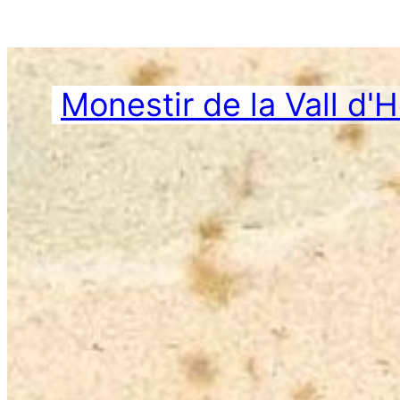
Vés
al
contingut
Monestir de la Vall d'