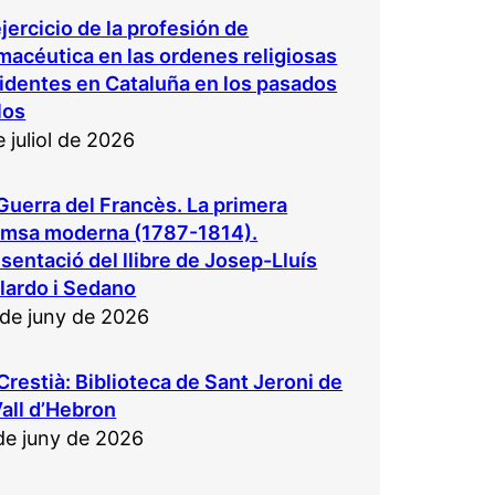
ejercicio de la profesión de
macéutica en las ordenes religiosas
identes en Cataluña en los pasados
los
e juliol de 2026
Guerra del Francès. La primera
emsa moderna (1787-1814).
sentació del llibre de Josep-Lluís
lardo i Sedano
de juny de 2026
Crestià: Biblioteca de Sant Jeroni de
Vall d’Hebron
de juny de 2026