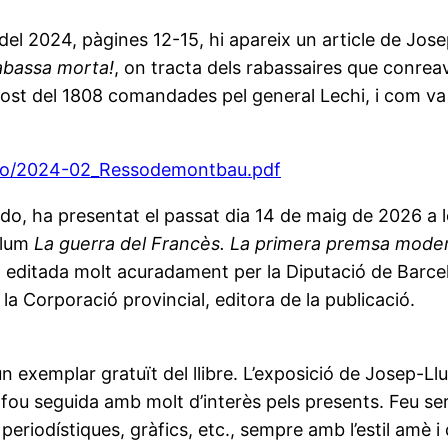
l 2024, pàgines 12-15, hi apareix un article de Josep
rabassa morta!
, on tracta dels rabassaires que conreav
gost del 1808 comandades pel general Lechi, i com va 
so/2024-02_Ressodemontbau.pdf
do, ha presentat el passat dia 14 de maig de 2026 a les 
volum
La guerra del Francès. La primera premsa moder
tat editada molt acuradament per la Diputació de Barc
la Corporació provincial, editora de la publicació.
 un exemplar gratuït del llibre. L’exposició de Josep-
 fou seguida amb molt d’interès pels presents. Feu se
iodístiques, gràfics, etc., sempre amb l’estil amè i d