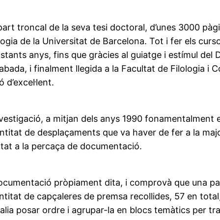
part troncal de la seva tesi doctoral, d’unes 3000 pàgin
ologia de la Universitat de Barcelona. Tot i fer els cu
nts anys, fins que gràcies al guiatge i estímul del Dr
da, i finalment llegida a la Facultat de Filologia i C
 d’excel·lent.
 investigació, a mitjan dels anys 1990 fonamentalment 
antitat de desplaçaments que va haver de fer a la maj
utat a la percaça de documentació.
documentació pròpiament dita, i comprovà que una par
antitat de capçaleres de premsa recollides, 57 en tota
alia posar ordre i agrupar-la en blocs temàtics per tra