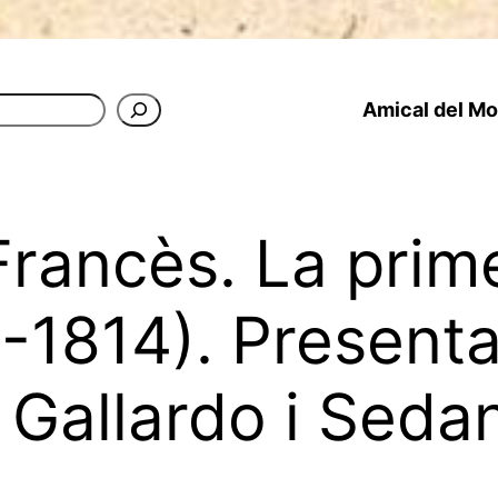
Amical del Mon
Francès. La pri
1814). Presentac
 Gallardo i Seda