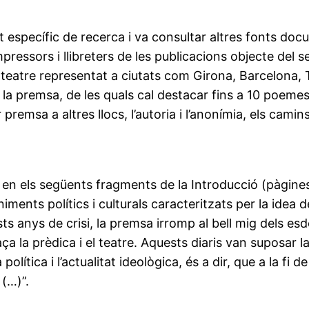
t específic de recerca i va consultar altres fonts doc
impressors i llibreters de les publicacions objecte del 
atre representat a ciutats com Girona, Barcelona, Tar
 la premsa, de les quals cal destacar fins a 10 poemes 
remsa a altres llocs, l’autoria i l’anonímia, els camins 
en els següents fragments de la Introducció (pàgines 1
niments polítics i culturals caracteritzats per la idea 
s anys de crisi, la premsa irromp al bell mig dels esd
ça la prèdica i el teatre. Aquests diaris van suposar l
olítica i l’actualitat ideològica, és a dir, que a la fi 
 (…)”.