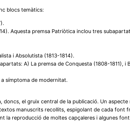
inc blocs temàtics:
).
14). Aquesta premsa Patriòtica inclou tres subapartat
ista i Absolutista (1813-1814).
apartats: A) La premsa de Conquesta (1808-1811), i B
m a símptoma de modernitat.
, doncs, el gruix central de la publicació. Un aspect
 textos manuscrits recollits, espigolant de cada font f
nt la reproducció de moltes capçaleres i algunes fon