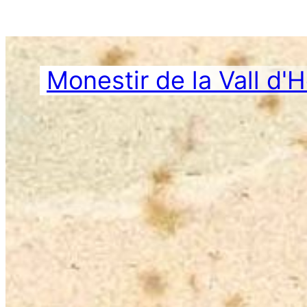
Vés
al
contingut
Monestir de la Vall d'