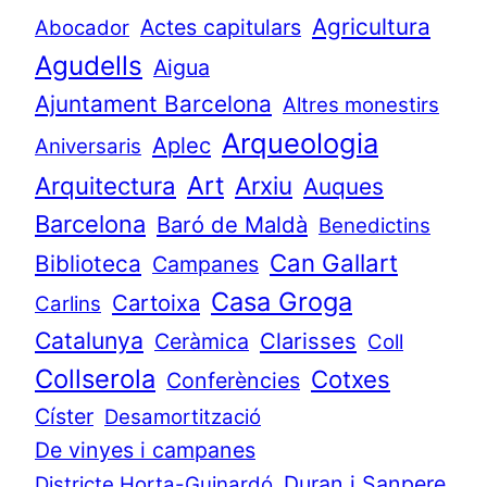
Agricultura
Actes capitulars
Abocador
Agudells
Aigua
Ajuntament Barcelona
Altres monestirs
Arqueologia
Aplec
Aniversaris
Art
Arquitectura
Arxiu
Auques
Barcelona
Baró de Maldà
Benedictins
Can Gallart
Biblioteca
Campanes
Casa Groga
Cartoixa
Carlins
Catalunya
Clarisses
Ceràmica
Coll
Collserola
Cotxes
Conferències
Císter
Desamortització
De vinyes i campanes
Duran i Sanpere
Districte Horta-Guinardó