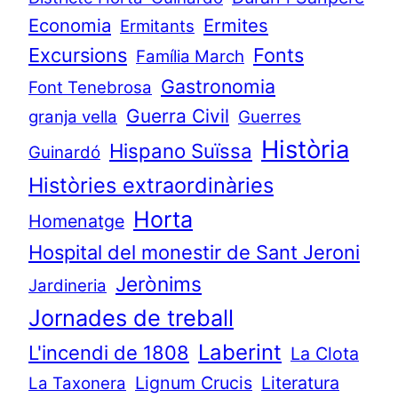
Economia
Ermites
Ermitants
Excursions
Fonts
Família March
Gastronomia
Font Tenebrosa
Guerra Civil
granja vella
Guerres
Història
Hispano Suïssa
Guinardó
Històries extraordinàries
Horta
Homenatge
Hospital del monestir de Sant Jeroni
Jerònims
Jardineria
Jornades de treball
Laberint
L'incendi de 1808
La Clota
Lignum Crucis
Literatura
La Taxonera