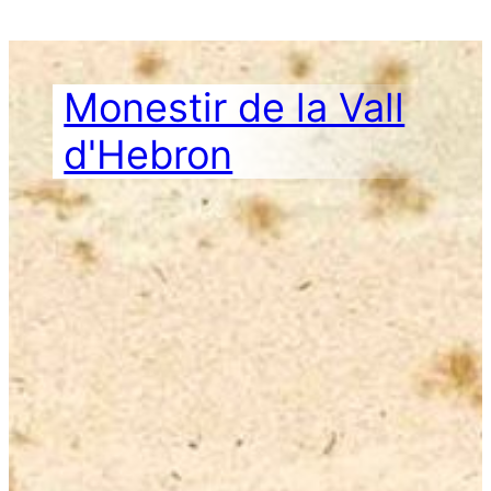
Vés
al
contingut
Monestir de la Vall
d'Hebron