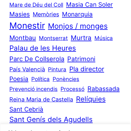
Masia Can Soler
Mare de Déu del Coll
Masies
Monarquia
Memòries
Monestir
Monjos / monges
Murtra
Montbau
Montserrat
Música
Palau de les Heures
Parc De Collserola
Patrimoni
Pla director
País Valencià
Pintura
Poesia
Política
Ponències
Rabassada
Prevenció incendis
Processó
Relíquies
Reina Maria de Castella
Sant Cebrià
Sant Genís dels Agudells
Sant Jeroni
Sant Jeroni de Cotalba