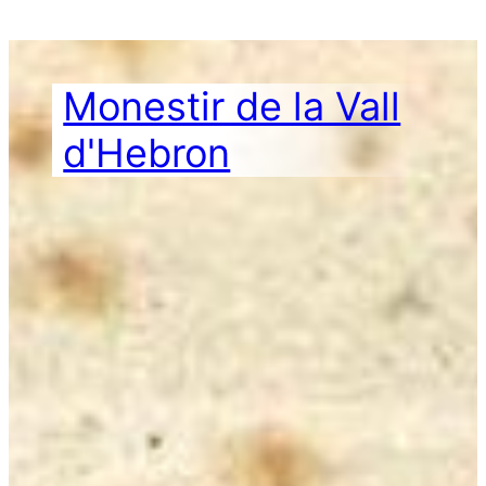
Vés
al
contingut
Monestir de la Vall
d'Hebron