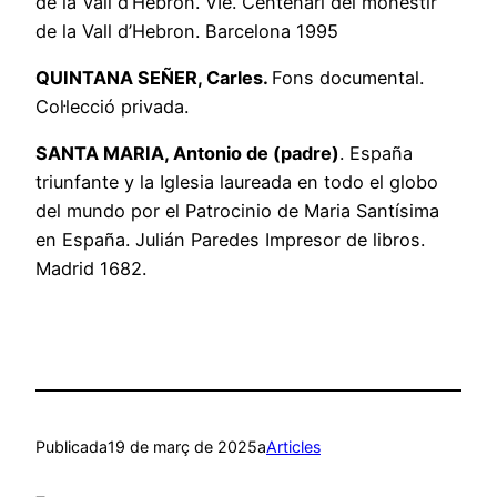
de la Vall d’Hebron. VIè. Centenari del monestir
de la Vall d’Hebron. Barcelona 1995
QUINTANA SEÑER, Carles.
Fons documental.
Col·lecció privada.
SANTA MARIA, Antonio de (padre)
. España
triunfante y la Iglesia laureada en todo el globo
del mundo por el Patrocinio de Maria Santísima
en España. Julián Paredes Impresor de libros.
Madrid 1682.
Publicada
19 de març de 2025
a
Articles