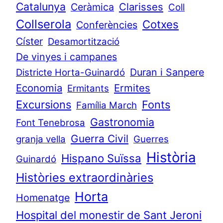
Catalunya
Clarisses
Ceràmica
Coll
Collserola
Cotxes
Conferències
Císter
Desamortització
De vinyes i campanes
Duran i Sanpere
Districte Horta-Guinardó
Economia
Ermites
Ermitants
Excursions
Fonts
Família March
Gastronomia
Font Tenebrosa
Guerra Civil
granja vella
Guerres
Història
Hispano Suïssa
Guinardó
Històries extraordinàries
Horta
Homenatge
Hospital del monestir de Sant Jeroni