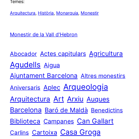
Temes:
Arquitectura
, 
Història
, 
Monarquia
, 
Monestir
Monestir de la Vall d'Hebron
Agricultura
Actes capitulars
Abocador
Agudells
Aigua
Ajuntament Barcelona
Altres monestirs
Arqueologia
Aplec
Aniversaris
Art
Arquitectura
Arxiu
Auques
Barcelona
Baró de Maldà
Benedictins
Can Gallart
Biblioteca
Campanes
Casa Groga
Cartoixa
Carlins