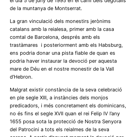
el dia 5 de juny de 1995 en el camí dels degotalls
de la muntanya de Montserrat.
La gran vinculació dels monestirs jerònims
catalans amb la reialesa, primer amb la casa
comtal de Barcelona, després amb els
trastàmares i posteriorment amb els Habsburg,
ens podria donar una pista fiable de quan es
podria haver instaurar la devoció per aquesta
mare de Déu en el nostre monestir de la Vall
d’Hebron.
Malgrat existir constància de la seva celebració
en ple segle XIII, a instàncies dels monjos
predicadors, i més concretament els dominicans,
no és fins el segle XVII quan el rei Felip IV l’any
1655 posa sota la protecció de Nostra Senyora
del Patrocini a tots els reialmes de la seva