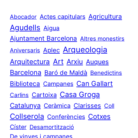
Agricultura
Actes capitulars
Abocador
Agudells
Aigua
Ajuntament Barcelona
Altres monestirs
Arqueologia
Aplec
Aniversaris
Art
Arquitectura
Arxiu
Auques
Barcelona
Baró de Maldà
Benedictins
Can Gallart
Biblioteca
Campanes
Casa Groga
Cartoixa
Carlins
Catalunya
Clarisses
Ceràmica
Coll
Collserola
Cotxes
Conferències
Císter
Desamortització
De vinyes i campanes