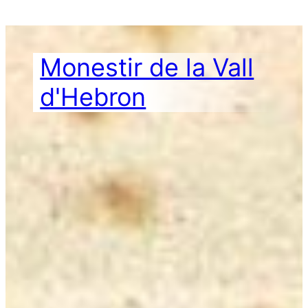
Vés
al
contingut
Monestir de la Vall
d'Hebron