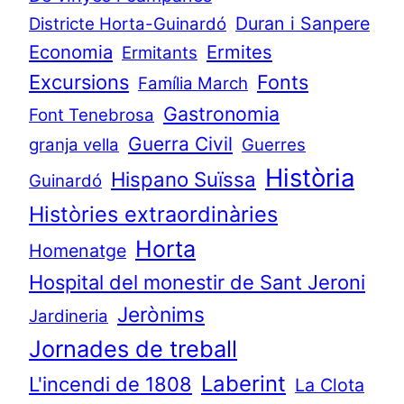
Duran i Sanpere
Districte Horta-Guinardó
Economia
Ermites
Ermitants
Excursions
Fonts
Família March
Gastronomia
Font Tenebrosa
Guerra Civil
granja vella
Guerres
Història
Hispano Suïssa
Guinardó
Històries extraordinàries
Horta
Homenatge
Hospital del monestir de Sant Jeroni
Jerònims
Jardineria
Jornades de treball
Laberint
L'incendi de 1808
La Clota