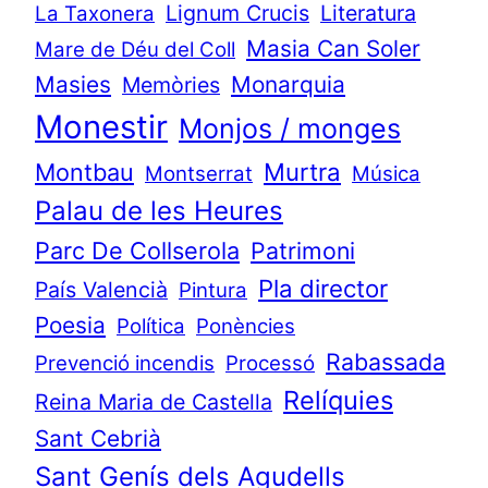
Lignum Crucis
Literatura
La Taxonera
Masia Can Soler
Mare de Déu del Coll
Masies
Monarquia
Memòries
Monestir
Monjos / monges
Murtra
Montbau
Montserrat
Música
Palau de les Heures
Parc De Collserola
Patrimoni
Pla director
País Valencià
Pintura
Poesia
Política
Ponències
Rabassada
Prevenció incendis
Processó
Relíquies
Reina Maria de Castella
Sant Cebrià
Sant Genís dels Agudells