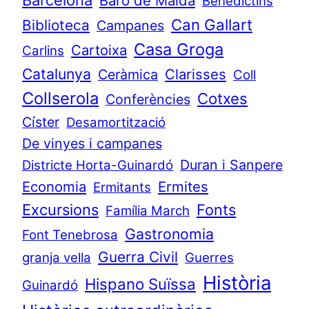
Baró de Maldà
Benedictins
Can Gallart
Biblioteca
Campanes
Casa Groga
Cartoixa
Carlins
Catalunya
Clarisses
Ceràmica
Coll
Collserola
Cotxes
Conferències
Císter
Desamortització
De vinyes i campanes
Duran i Sanpere
Districte Horta-Guinardó
Economia
Ermites
Ermitants
Excursions
Fonts
Família March
Gastronomia
Font Tenebrosa
Guerra Civil
granja vella
Guerres
Història
Hispano Suïssa
Guinardó