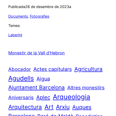
Publicada
28 de desembre de 2023
a
Documents
, 
Fotografies
Temes:
Laberint
Monestir de la Vall d'Hebron
Agricultura
Actes capitulars
Abocador
Agudells
Aigua
Ajuntament Barcelona
Altres monestirs
Arqueologia
Aplec
Aniversaris
Art
Arquitectura
Arxiu
Auques
Barcelona