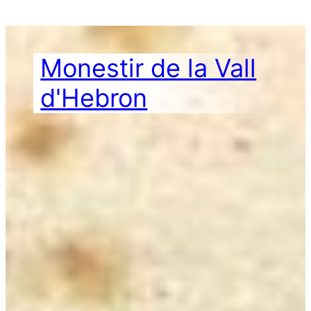
Vés
al
contingut
Monestir de la Vall
d'Hebron