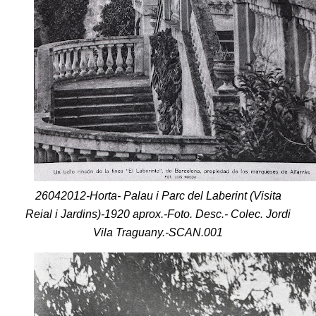
26042012-Horta- Palau i Parc del Laberint (Visita
Reial i Jardins)-1920 aprox.-Foto. Desc.- Colec. Jordi
Vila Traguany.-SCAN.001