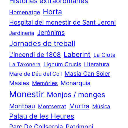
Històries extraordinàries
Horta
Homenatge
Hospital del monestir de Sant Jeroni
Jerònims
Jardineria
Jornades de treball
Laberint
L'incendi de 1808
La Clota
Lignum Crucis
Literatura
La Taxonera
Masia Can Soler
Mare de Déu del Coll
Masies
Monarquia
Memòries
Monestir
Monjos / monges
Murtra
Montbau
Montserrat
Música
Palau de les Heures
Parc De Collserola
Patrimoni