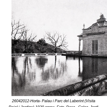
26042012-Horta- Palau i Parc del Laberint (Visita
Reial i Jardins)-1920 aprox.-Foto. Desc.- Colec. Jordi