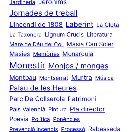
Jerònims
Jardineria
Jornades de treball
Laberint
L'incendi de 1808
La Clota
Lignum Crucis
Literatura
La Taxonera
Masia Can Soler
Mare de Déu del Coll
Masies
Monarquia
Memòries
Monestir
Monjos / monges
Murtra
Montbau
Montserrat
Música
Palau de les Heures
Parc De Collserola
Patrimoni
Pla director
País Valencià
Pintura
Poesia
Política
Ponències
Rabassada
Prevenció incendis
Processó