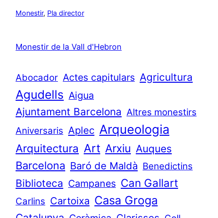
Monestir
, 
Pla director
Monestir de la Vall d'Hebron
Agricultura
Actes capitulars
Abocador
Agudells
Aigua
Ajuntament Barcelona
Altres monestirs
Arqueologia
Aplec
Aniversaris
Art
Arquitectura
Arxiu
Auques
Barcelona
Baró de Maldà
Benedictins
Can Gallart
Biblioteca
Campanes
Casa Groga
Cartoixa
Carlins
Catalunya
Clarisses