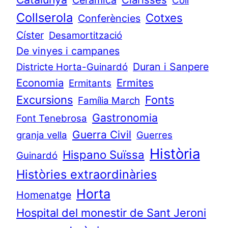
Ceràmica
Coll
Collserola
Cotxes
Conferències
Císter
Desamortització
De vinyes i campanes
Duran i Sanpere
Districte Horta-Guinardó
Economia
Ermites
Ermitants
Excursions
Fonts
Família March
Gastronomia
Font Tenebrosa
Guerra Civil
granja vella
Guerres
Història
Hispano Suïssa
Guinardó
Històries extraordinàries
Horta
Homenatge
Hospital del monestir de Sant Jeroni