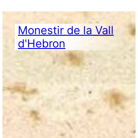
Vés
al
contingut
Monestir de la Vall
d'Hebron