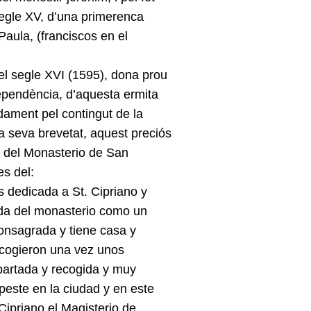
l segle XV, d’una primerenca
aula, (franciscos en el
del segle XVI (1595), dona prou
ependència, d’aquesta ermita
ament pel contingut de la
 la seva brevetat, aquest preciós
n del Monasterio de San
s del:
s dedicada a St. Cipriano y
tada del monasterio como un
consagrada y tiene casa y
ecogieron una vez unos
apartada y recogida y muy
peste en la ciudad y en este
Cipriano el Magisterio de