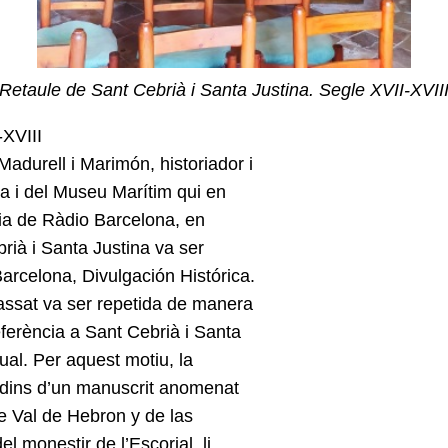
Retaule de Sant Cebrià i Santa Justina. Segle XVII-XVII
-XVIII
adurell i Marimón, historiador i
na i del Museu Marítim qui en
òria de Ràdio Barcelona, en
rià i Santa Justina va ser
Barcelona, Divulgación Histórica.
assat va ser repetida de manera
eferència a Sant Cebrià i Santa
tual. Per aquest motiu, la
 dins d’un manuscrit anomenat
e Val de Hebron y de las
l monestir de l’Escorial, li