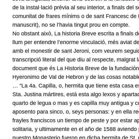
de la instal·lació prèvia al seu interior, a finals de
comunitat de frares mínims o de sant Francesc de P
manuscrit), no se l’havia tingut prou en compte.
No obstant això, La historia Breve escrita a finals 
llum per entendre l’enorme vinculació, més aviat d
amb el monestir de sant Jeroni, com veurem seguid
transcripció literal del que diu al respecte, malgrat
document que és La Historia Breve de la fundació
Hyeronimo de Val de Hebron y de las cosas notable
… “La 4a. Capilla, o, hermita que tiene esta casa e
Sta. Justina mártires, está esta algo lexos y apar
quarto de legua o mas y es capilla muy antigua y 
aposento para sinco, o, seys personas: y en ella r
frayles franciscos un tiempo de peste y por estar 
solitaria, y ultimamente en el año de 1588 aviendo 
nuestro Monasterio fueron en dicha hermita de St. 