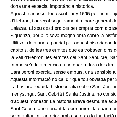
dona una especial importància històrica.
Aquest manuscrit fou escrit l’any 1595 per un monj
d’Hebron, i adreçat seguidament al pare general de
Salazar. El seu destí era per ser emprat com a ba
Sigüenza, per a la seva magna obra sobre la històri
Utilitzat de manera parcial per aquest historiador, 
capítols, de les tres ermites que es trobaven dins 
la Vall d’Hebron: les ermites del Sant Sepulcre, Sa
també se’n feia menció d’una quarta, fora dels límit
Sant Jeroni exercia, sense embuts, una sensible tut
Aquesta informació no cal dir que fou obviada per 
La fins ara reduïda historiografia sobre Sant Jeron
menystingut Sant Cebrià i Santa Justina, no consid
d’aquest monestir. La historia Breve desmunta aqu
Sant Cebrià, anomenant-la obertament la quarta erm
seva antiguitat, anterior amb escreix a la fundació d