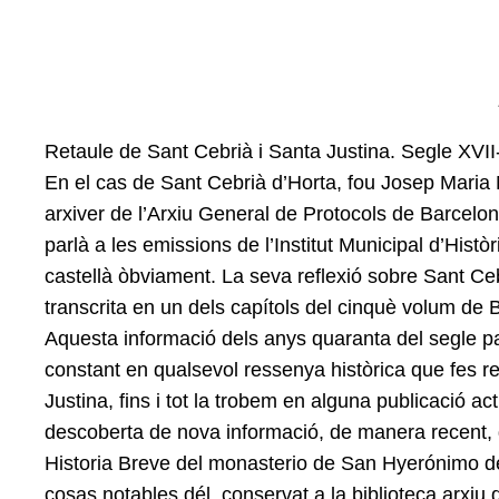
Retaule de Sant Cebrià i Santa Justina. Segle XVII
En el cas de Sant Cebrià d’Horta, fou Josep Maria M
arxiver de l’Arxiu General de Protocols de Barcelo
parlà a les emissions de l’Institut Municipal d’Hist
castellà òbviament. La seva reflexió sobre Sant Ceb
transcrita en un dels capítols del cinquè volum de 
Aquesta informació dels anys quaranta del segle p
constant en qualsevol ressenya històrica que fes r
Justina, fins i tot la trobem en alguna publicació ac
descoberta de nova informació, de manera recent,
Historia Breve del monasterio de San Hyerónimo d
cosas notables dél, conservat a la biblioteca arxiu de