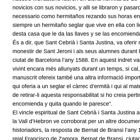
novicios con sus novicios, y alli se libraron y pasa
necessario como hermitaños rezando sus horas en l
siempre un hermitaño seglar que vive en ella con li
desta casa que le da las llaves y se las encomiend
És a dir, que Sant Cebrià i Santa Justina, va oferir 
monestir de Sant Jeroni i als seus alumnes durant 
ciutat de Barcelona l’any 1588. En aquest indret va
vivint encara més allunyats durant un temps, si cal
manuscrit ofereix també una altra informació import
qui oferia a un seglar el càrrec d’ermità i qui al ma
de retirar-li aquesta responsabilitat si ho creia perti
encomienda y quita quando le paresce”.
El vincle espiritual de Sant Cebrià i Santa Justina
la Vall d’Hebron ve corroborat per un altre document
historiadors, la resposta de Bernat de Bransi l’any 
reial Francisco de Zamora. Bernat de Bransi, ciuta