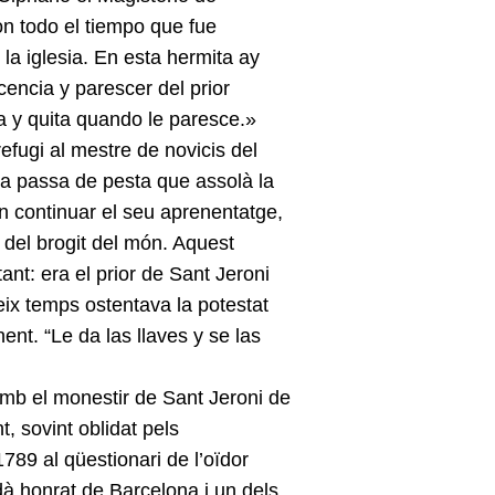
ron todo el tiempo que fue
a iglesia. En esta hermita ay
cencia y parescer del prior
a y quita quando le paresce.»
refugi al mestre de novicis del
la passa de pesta que assolà la
n continuar el seu aprenentatge,
, del brogit del món. Aquest
ant: era el prior de Sant Jeroni
teix temps ostentava la potestat
nent. “Le da las llaves y se las
 amb el monestir de Sant Jeroni de
, sovint oblidat pels
1789 al qüestionari de l’oïdor
dà honrat de Barcelona i un dels