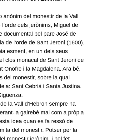
o anònim del monestir de la Vall
 l’orde dels jerònims, Miguel de
se documental pel pare José de
a de l’orde de Sant Jeroni (1600).
feia esment, en un dels seus
del clos monacal de Sant Jeroni de
nt Onofre i la Magdalena. Ara bé,
s del monestir, sobre la qual
ela: Sant Cebrià i Santa Justina.
Sigüenza.
i de la Vall d’Hebron sempre ha
erant-la gairebé mai com a pròpia
esta idea quan es fa ressò de
ita del monestir. Potser per la
el monestir jerònim, i pel fet