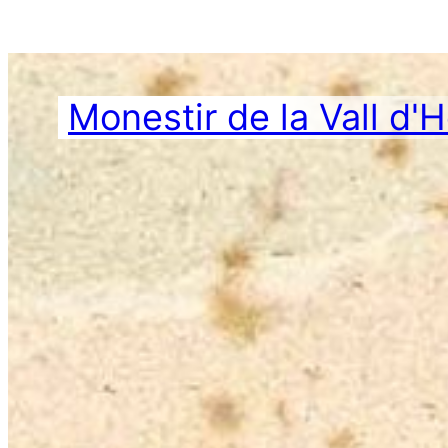
Vés
al
contingut
Monestir de la Vall d'