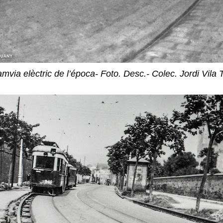
via elèctric de l’época- Foto. Desc.- Colec. Jordi Vil