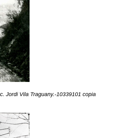
 Jordi Vila Traguany.-10339101 copia