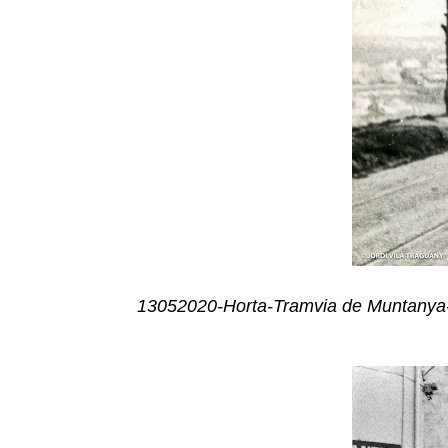
13052020-Horta-Tramvia de Muntanya-