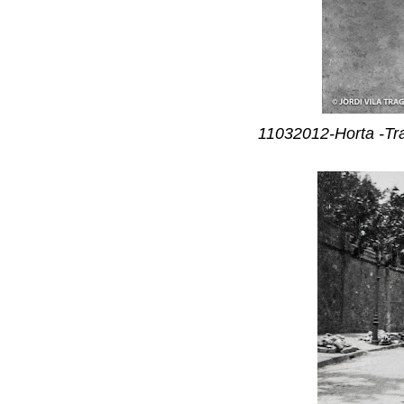
11032012-Horta -Tram