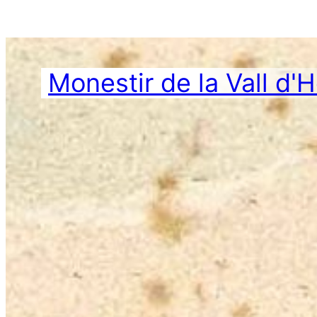
Vés
al
contingut
Monestir de la Vall d'