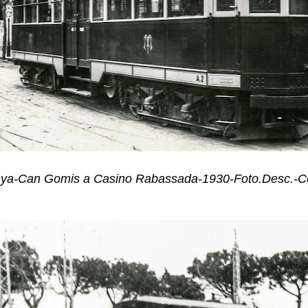
ya-Can Gomis a Casino Rabassada-1930-Foto.Desc.-Cole