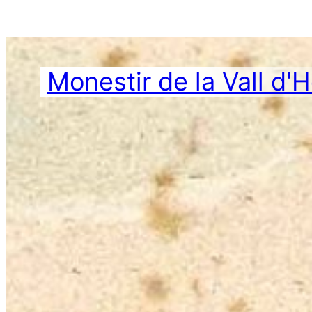
Vés
al
contingut
Monestir de la Vall d'