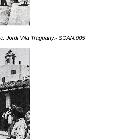
ec. Jordi Vila Traguany.- SCAN.005