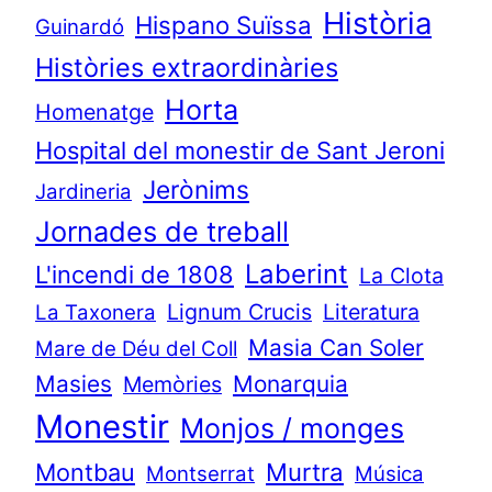
Història
Hispano Suïssa
Guinardó
Històries extraordinàries
Horta
Homenatge
Hospital del monestir de Sant Jeroni
Jerònims
Jardineria
Jornades de treball
Laberint
L'incendi de 1808
La Clota
Lignum Crucis
Literatura
La Taxonera
Masia Can Soler
Mare de Déu del Coll
Masies
Monarquia
Memòries
Monestir
Monjos / monges
Murtra
Montbau
Montserrat
Música