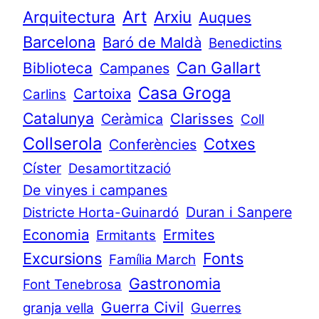
Art
Arquitectura
Arxiu
Auques
Barcelona
Baró de Maldà
Benedictins
Can Gallart
Biblioteca
Campanes
Casa Groga
Cartoixa
Carlins
Catalunya
Clarisses
Ceràmica
Coll
Collserola
Cotxes
Conferències
Císter
Desamortització
De vinyes i campanes
Duran i Sanpere
Districte Horta-Guinardó
Economia
Ermites
Ermitants
Excursions
Fonts
Família March
Gastronomia
Font Tenebrosa
Guerra Civil
granja vella
Guerres