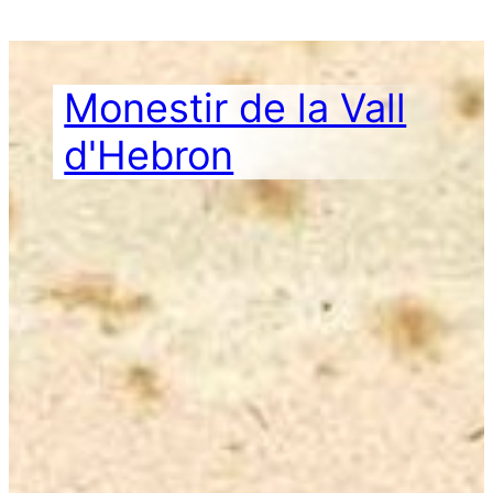
Vés
al
contingut
Monestir de la Vall
d'Hebron