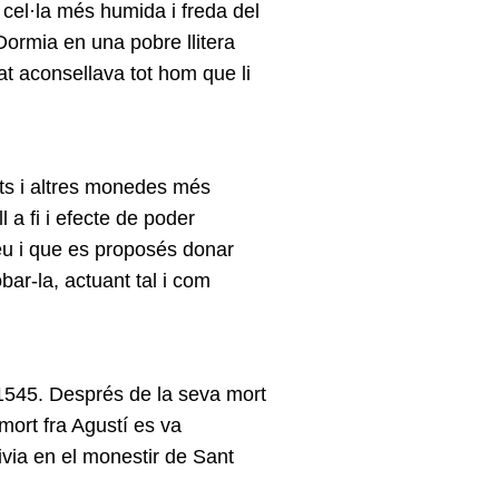
cel·la més humida i freda del
Dormia en una pobre llitera
t aconsellava tot hom que li
ts i altres monedes més
 a fi i efecte de poder
Déu i que es proposés donar
bar-la, actuant tal i com
1545. Després de la seva mort
 mort fra Agustí es va
ivia en el monestir de Sant