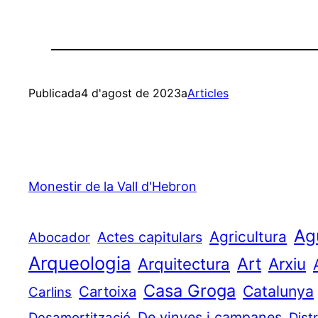
Publicada
4 d'agost de 2023
a
Articles
Monestir de la Vall d'Hebron
Ag
Agricultura
Actes capitulars
Abocador
Arqueologia
Art
Arquitectura
Arxiu
Casa Groga
Catalunya
Cartoixa
Carlins
De vinyes i campanes
Desamortització
Dist