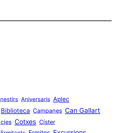
Aplec
nestirs
Aniversaris
Can Gallart
Biblioteca
Campanes
Cotxes
cies
Císter
Excursions
Ermites
Ermitants