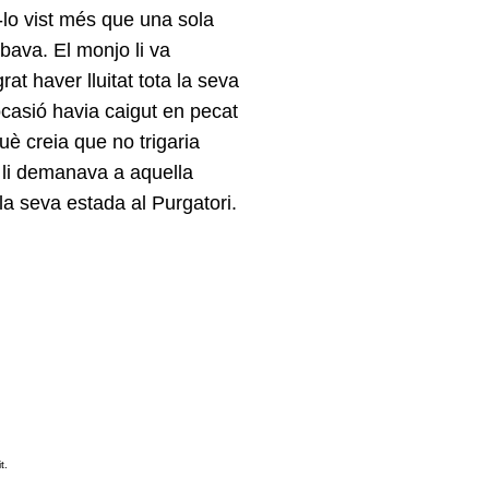
-lo vist més que una sola
bava. El monjo li va
t haver lluitat tota la seva
ocasió havia caigut en pecat
què creia que no trigaria
l li demanava a aquella
la seva estada al Purgatori.
t.