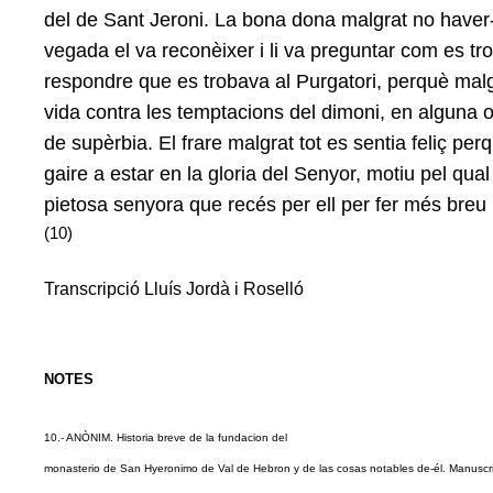
del de Sant Jeroni. La bona dona malgrat no haver
vegada el va reconèixer i li va preguntar com es tro
respondre que es trobava al Purgatori, perquè malgra
vida contra les temptacions del dimoni, en alguna 
de supèrbia. El frare malgrat tot es sentia feliç per
gaire a estar en la gloria del Senyor, motiu pel qua
pietosa senyora que recés per ell per fer més breu 
(10)
Transcripció Lluís Jordà i Roselló
NOTES
10.- ANÒNIM. Historia breve de la fundacion del
monasterio de San Hyeronimo de Val de Hebron y de las cosas notables de-él. Manuscri