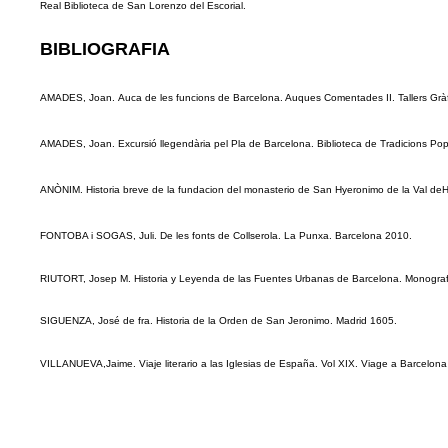
Real Biblioteca de San Lorenzo del Escorial.
BIBLIOGRAFIA
AMADES, Joan.
Auca de les funcions de Barcelona. Auques Comentades II. Tallers Grà
AMADES, Joan.
Excursió llegendària pel Pla de Barcelona. Biblioteca de Tradicions Pop
ANÒNIM. Historia breve de la fundacion del monasterio de San Hyeronimo de la Val deHeb
FONTOBA i SOGAS, Juli. De les fonts de Collserola. La Punxa. Barcelona 2010.
RIUTORT, Josep M. Historia y Leyenda de las Fuentes Urbanas de Barcelona. Monografias
SIGUENZA, José de fra. Historia de la Orden de San Jeronimo. Madrid 1605.
VILLANUEVA,Jaime. Viaje literario a las Iglesias de España. Vol XIX. Viage a Barcelona