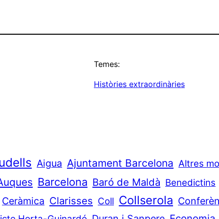
Temes:
Històries extraordinàries
udells
Ajuntament Barcelona
Aigua
Altres mo
Barcelona
Auques
Baró de Maldà
Benedictins
Collserola
Clarisses
Ceràmica
Conferèn
Coll
Economia
Duran i Sanpere
ricte Horta-Guinardó