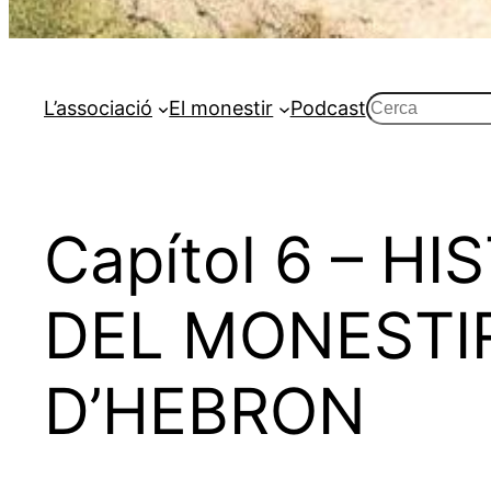
Cerca
L’associació
El monestir
Podcast
Capítol 6 – H
DEL MONESTIR
D’HEBRON