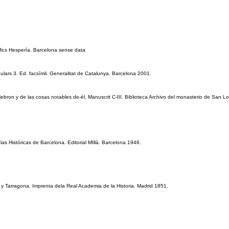
fics Hespería. Barcelona sense data
ulars 3. Ed. facsímil. Generalitat de Catalunya. Barcelona 2001.
ron y de las cosas notables de-él. Manuscrit C-III. Biblioteca Archivo del monasterio de San Lo
 Históricas de Barcelona. Editorial MIllà. Barcelona 1946.
 y Tarragona. Imprenta dela Real Academia de la Historia. Madrid 1851.