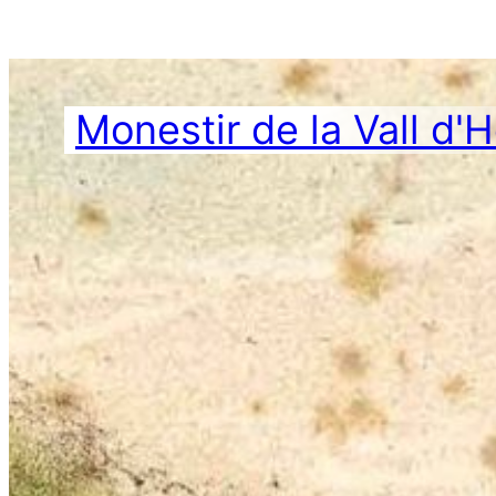
Vés
al
contingut
Monestir de la Vall d'