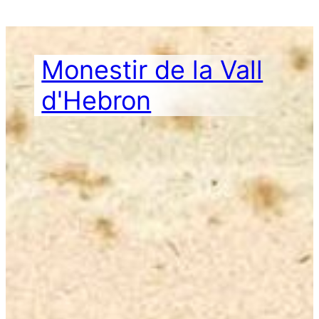
Vés
al
contingut
Monestir de la Vall
d'Hebron