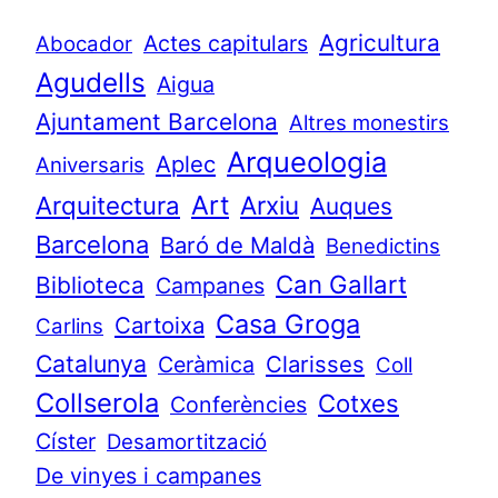
Agricultura
Actes capitulars
Abocador
Agudells
Aigua
Ajuntament Barcelona
Altres monestirs
Arqueologia
Aplec
Aniversaris
Art
Arquitectura
Arxiu
Auques
Barcelona
Baró de Maldà
Benedictins
Can Gallart
Biblioteca
Campanes
Casa Groga
Cartoixa
Carlins
Catalunya
Clarisses
Ceràmica
Coll
Collserola
Cotxes
Conferències
Císter
Desamortització
De vinyes i campanes