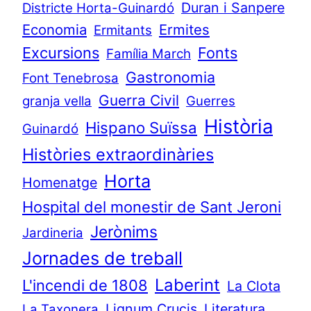
Duran i Sanpere
Districte Horta-Guinardó
Economia
Ermites
Ermitants
Excursions
Fonts
Família March
Gastronomia
Font Tenebrosa
Guerra Civil
granja vella
Guerres
Història
Hispano Suïssa
Guinardó
Històries extraordinàries
Horta
Homenatge
Hospital del monestir de Sant Jeroni
Jerònims
Jardineria
Jornades de treball
Laberint
L'incendi de 1808
La Clota
Lignum Crucis
Literatura
La Taxonera