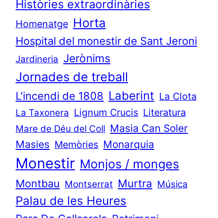
Històries extraordinàries
Horta
Homenatge
Hospital del monestir de Sant Jeroni
Jerònims
Jardineria
Jornades de treball
Laberint
L'incendi de 1808
La Clota
Lignum Crucis
Literatura
La Taxonera
Masia Can Soler
Mare de Déu del Coll
Masies
Monarquia
Memòries
Monestir
Monjos / monges
Murtra
Montbau
Montserrat
Música
Palau de les Heures