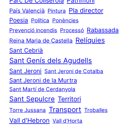
Parc De Collserola
Patrimoni
Pla director
País Valencià
Pintura
Poesia
Política
Ponències
Rabassada
Prevenció incendis
Processó
Relíquies
Reina Maria de Castella
Sant Cebrià
Sant Genís dels Agudells
Sant Jeroni
Sant Jeroni de Cotalba
Sant Jeroni de la Murtra
Sant Martí de Cerdanyola
Sant Sepulcre
Territori
Transport
Torre Jussana
Troballes
Vall d'Hebron
Vall d'Horta