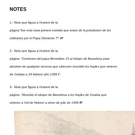
NOTES
1.- Nota que figura a l’extrem de la
pàgina:
“fue esta casa primero eximida que todas de la jurisdiccion de los
ordinarios por el Papa Clemente 7º.
H
”
2.- Nota que figura a l’extrem de la
pàgina:
“Comission del papa Benedicto 13 al obispo de Barcelona para
absolver de qualquier sensura que ubiessen incurrido los frayles que vinieron
de Cotalva a 18 febrero año 1396
I
”
.
3.- Nota que figura a l’extrem de la
pàgina:
“Absolvio el obispo de Barcelona a los frayles de Cotalva que
vinieron a Val de Hebron a cinco de julio de 1396
R
”
.