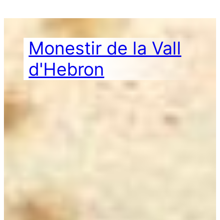
Vés
al
contingut
Monestir de la Vall
d'Hebron