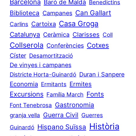
Barcelona
Baró de Maldà
Benedictins
Can Gallart
Biblioteca
Campanes
Casa Groga
Cartoixa
Carlins
Catalunya
Clarisses
Ceràmica
Coll
Collserola
Cotxes
Conferències
Císter
Desamortització
De vinyes i campanes
Duran i Sanpere
Districte Horta-Guinardó
Economia
Ermites
Ermitants
Excursions
Fonts
Família March
Gastronomia
Font Tenebrosa
Guerra Civil
granja vella
Guerres
Història
Hispano Suïssa
Guinardó