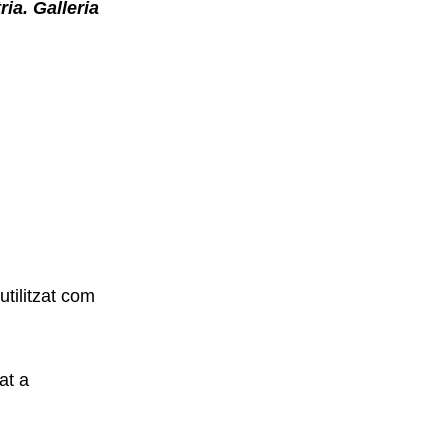
a. Galleria
tilitzat com
at a