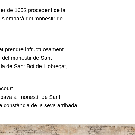
ner de 1652 procedent de la
 i s’emparà del monestir de
tat prendre infructuosament
r del monestir de Sant
ila de Sant Boi de Llobregat,
court,
obava al monestir de Sant
 ha constància de la seva arribada