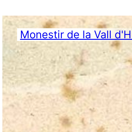
Vés
al
contingut
Monestir de la Vall d'