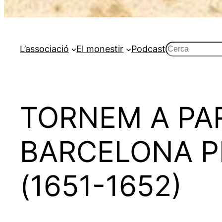
Cerca
L’associació
El monestir
Podcast
TORNEM A PA
BARCELONA PE
(1651-1652)