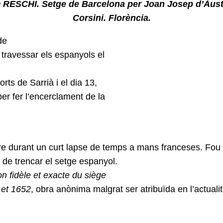
ESCHI. Setge de Barcelona per Joan Josep d’Àustri
Corsini. Florència.
de
 travessar els espanyols el
rts de Sarrià i el dia 13,
er fer l’encerclament de la
ure
durant un curt lapse
de temps a mans franceses. Fou u
 de trencar el setge espanyol.
on fidèle et exacte du siège
 et 1652
, obra anònima malgrat ser atribuïda en l’actualit