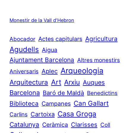
Monestir de la Vall d'Hebron
Agricultura
Actes capitulars
Abocador
Agudells
Aigua
Ajuntament Barcelona
Altres monestirs
Arqueologia
Aplec
Aniversaris
Art
Arquitectura
Arxiu
Auques
Barcelona
Baró de Maldà
Benedictins
Can Gallart
Biblioteca
Campanes
Casa Groga
Cartoixa
Carlins
Catalunya
Clarisses
Ceràmica
Coll