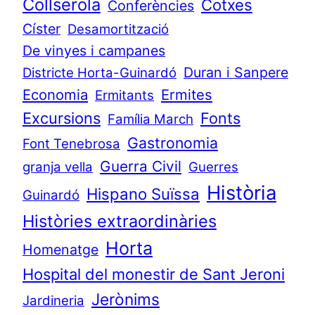
Collserola
Cotxes
Conferències
Císter
Desamortització
De vinyes i campanes
Duran i Sanpere
Districte Horta-Guinardó
Economia
Ermites
Ermitants
Excursions
Fonts
Família March
Gastronomia
Font Tenebrosa
Guerra Civil
granja vella
Guerres
Història
Hispano Suïssa
Guinardó
Històries extraordinàries
Horta
Homenatge
Hospital del monestir de Sant Jeroni
Jerònims
Jardineria