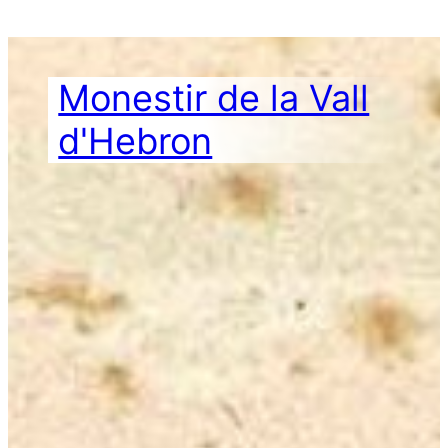
Vés
al
contingut
Monestir de la Vall
d'Hebron