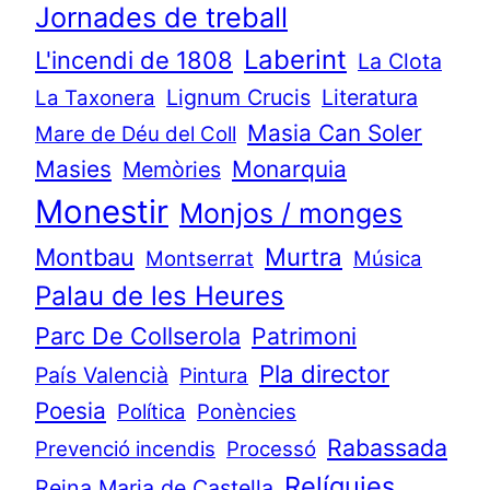
Jornades de treball
Laberint
L'incendi de 1808
La Clota
Lignum Crucis
Literatura
La Taxonera
Masia Can Soler
Mare de Déu del Coll
Masies
Monarquia
Memòries
Monestir
Monjos / monges
Murtra
Montbau
Montserrat
Música
Palau de les Heures
Parc De Collserola
Patrimoni
Pla director
País Valencià
Pintura
Poesia
Política
Ponències
Rabassada
Prevenció incendis
Processó
Relíquies
Reina Maria de Castella