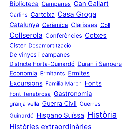
Can Gallart
Biblioteca
Campanes
Casa Groga
Cartoixa
Carlins
Catalunya
Clarisses
Ceràmica
Coll
Collserola
Cotxes
Conferències
Císter
Desamortització
De vinyes i campanes
Duran i Sanpere
Districte Horta-Guinardó
Economia
Ermites
Ermitants
Excursions
Fonts
Família March
Gastronomia
Font Tenebrosa
Guerra Civil
granja vella
Guerres
Història
Hispano Suïssa
Guinardó
Històries extraordinàries