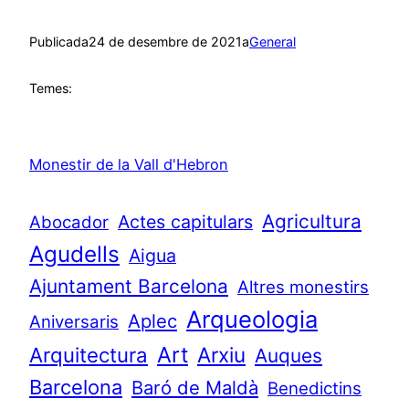
Publicada
24 de desembre de 2021
a
General
Temes:
Monestir de la Vall d'Hebron
Agricultura
Actes capitulars
Abocador
Agudells
Aigua
Ajuntament Barcelona
Altres monestirs
Arqueologia
Aplec
Aniversaris
Art
Arquitectura
Arxiu
Auques
Barcelona
Baró de Maldà
Benedictins