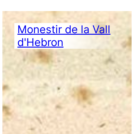
Vés
al
contingut
Monestir de la Vall
d'Hebron