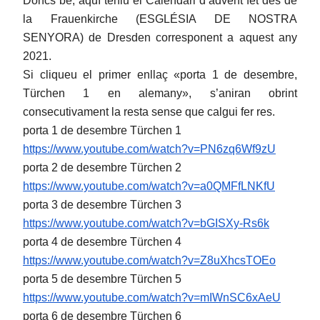
Doncs bé, aquí teniu el Calendari d’advent fet des de
la Frauenkirche (ESGLÉSIA DE NOSTRA
SENYORA) de Dresden corresponent a aquest any
2021.
Si cliqueu el primer enllaç «porta 1 de desembre,
Türchen 1 en alemany», s’aniran obrint
consecutivament la resta sense que calgui fer res.
porta 1 de desembre Türchen 1
https://www.youtube.com/watch?
v=PN6zq6Wf9zU
porta 2 de desembre Türchen 2
https://www.youtube.com/watch?
v=a0QMFfLNKfU
porta 3 de desembre Türchen 3
https://www.youtube.com/watch?
v=bGISXy-Rs6k
porta 4 de desembre Türchen 4
https://www.youtube.com/watch?
v=Z8uXhcsTOEo
porta 5 de desembre Türchen 5
https://www.youtube.com/watch?
v=mIWnSC6xAeU
porta 6 de desembre Türchen 6