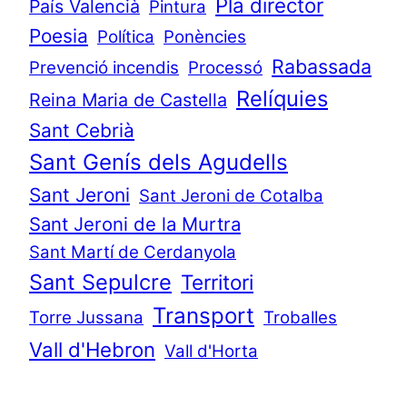
Pla director
País Valencià
Pintura
Poesia
Política
Ponències
Rabassada
Prevenció incendis
Processó
Relíquies
Reina Maria de Castella
Sant Cebrià
Sant Genís dels Agudells
Sant Jeroni
Sant Jeroni de Cotalba
Sant Jeroni de la Murtra
Sant Martí de Cerdanyola
Sant Sepulcre
Territori
Transport
Torre Jussana
Troballes
Vall d'Hebron
Vall d'Horta