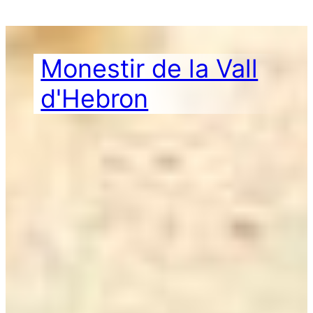
Vés
al
contingut
Monestir de la Vall
d'Hebron