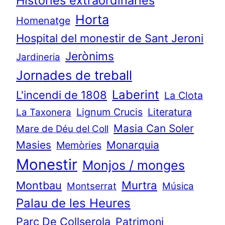
Històries extraordinàries
Horta
Homenatge
Hospital del monestir de Sant Jeroni
Jerònims
Jardineria
Jornades de treball
Laberint
L'incendi de 1808
La Clota
Lignum Crucis
Literatura
La Taxonera
Masia Can Soler
Mare de Déu del Coll
Masies
Monarquia
Memòries
Monestir
Monjos / monges
Murtra
Montbau
Montserrat
Música
Palau de les Heures
Parc De Collserola
Patrimoni