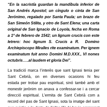
“En la sacristía guardan la mandíbula inferior de
San Andrés Apostol; un cíngulo o cinta de San
Jerónimo, regalado por Santa Paula; un brazo de
San Simeón Stilita, y otro de Sant Elena; una carta
original de San Ignacio de Loyola, fecha en Roma
a 1º de febrero de 1542; un lignum crucis con este
letrero: hoc lignum S. Crucis a R.
Domino
Archiepiscopo Miralles
rite examinatum. Per ignem
examinatum fuit anno Domini M.D.XXX., VI nones
octubris…..al laudem et gloria Dei”.
La tradició marca l’interès que sant Ignasi tenia per
Sant Cebrià, on en diverses ocasions hi feu
estada
per
trobar pau espiritual, sinó també amb el
monestir jerònim on anava a confessar-se i a cercar
direcció espiritual. L’ermita de Sant Cebrià com a
record del pas de Sant Ignasi, sota la imatge del sant