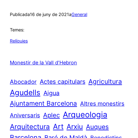
Publicada
16 de juny de 2021
a
General
Temes:
Relíquies
Monestir de la Vall d'Hebron
Agricultura
Actes capitulars
Abocador
Agudells
Aigua
Ajuntament Barcelona
Altres monestirs
Arqueologia
Aplec
Aniversaris
Art
Arquitectura
Arxiu
Auques
Barcelona
Baró de Maldà
Benedictins