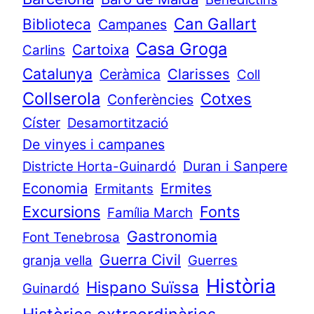
Can Gallart
Biblioteca
Campanes
Casa Groga
Cartoixa
Carlins
Catalunya
Clarisses
Ceràmica
Coll
Collserola
Cotxes
Conferències
Císter
Desamortització
De vinyes i campanes
Duran i Sanpere
Districte Horta-Guinardó
Economia
Ermites
Ermitants
Excursions
Fonts
Família March
Gastronomia
Font Tenebrosa
Guerra Civil
granja vella
Guerres
Història
Hispano Suïssa
Guinardó