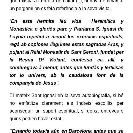
que existia a la dreta de l’altar (1), hi havia emmarcat
un pergamí on es feia referència a la seva visita.
“
En esta
hermita feu vida
Heremítica
y
Monàstica
o gloriós pare y Patriarca S. Ignasi de
Loyola repetint a menut los exercicis espirituals,
regà ab copioses llàgrimes estas sagradas Aras, y
pujant
al Reial Monastir
de Sant Geroni, fundat per
la Reyna Dª Violant, confessa ca allí, y
combregava à menut, antes que fundàs
y fertilisas
tot lo univers, ab la caudalosa font de la
companyia de Jesus”.
El mateix Sant Ignasi en la seva autobiografia, si bé
no emfatitza clarament els indrets escollits per
aconseguir un suport espiritual, si deixa entreveure
quins podien haver estat.
“Estando todavia aún en Barcelona antes que se