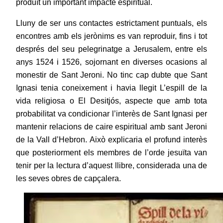
produït un important impacte espiritual.
Lluny de ser uns contactes estrictament puntuals, els
encontres amb els jerònims es van reproduir, fins i tot
després del seu pelegrinatge a Jerusalem, entre els
anys 1524 i 1526, sojornant en diverses ocasions al
monestir de Sant Jeroni. No tinc cap dubte que Sant
Ignasi tenia coneixement i havia llegit L’espill de la
vida religiosa o El Desitjós, aspecte que amb tota
probabilitat va condicionar l’interès de Sant Ignasi per
mantenir relacions de caire espiritual amb sant Jeroni
de la Vall d’Hebron. Això explicaria el profund interès
que posteriorment els membres de l’orde jesuïta van
tenir per la lectura d’aquest llibre, considerada una de
les seves obres de capçalera.