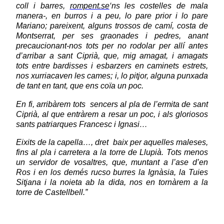
coll i barres,
rompent.se
‘ns les costelles de mala
manera-, en burros i a peu, lo pare prior i lo pare
Mariano; pareixent, alguns trossos de camí, costa de
Montserrat, per ses graonades i pedres, anant
precaucionant-nos tots per no rodolar per allí antes
d’arribar a sant Ciprià, que, mig amagat, i amagats
tots entre bardisses i esbarzers en caminets estrets,
nos xurriacaven les cames; i, lo pitjor, alguna punxada
de tant en tant, que ens coïa un poc.
En fi, arribàrem tots sencers al pla de l’ermita de sant
Ciprià, al que entràrem a resar un poc, i als gloriosos
sants patriarques Francesc i Ignasi…
Eixits de la capella…, dret baix per aquelles maleses,
fins al pla i carretera a la torre de Llupià. Tots menos
un servidor de vosaltres, que, muntant a l’ase d’en
Ros i en los demés rucso burres la Ignàsia, la Tuies
Sitjana i la noieta ab la dida, nos en tornàrem a la
torre de Castellbell.”