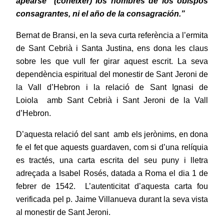
apearse
(conèixer) los nombres de los obispos
consagrantes, ni el año de la consagración.”
Bernat de Bransi, en la seva curta referència a l’ermita
de Sant Cebrià i Santa Justina, ens dona les claus
sobre les que vull fer girar aquest escrit. La seva
dependència espiritual del monestir de Sant Jeroni de
la Vall d’Hebron i la relació de Sant Ignasi de
Loiola
amb Sant Cebrià i Sant Jeroni de la Vall
d’Hebron.
D’aquesta relació del sant
amb els jerònims, en dona
fe el fet que aquests guardaven, com si d’una relíquia
es tractés, una carta escrita del seu puny i lletra
adreçada a Isabel Rosés, datada a Roma el dia 1 de
febrer de 1542.
L’autenticitat d’aquesta carta fou
verificada pel p. Jaime Villanueva durant la seva vista
al monestir de Sant Jeroni.