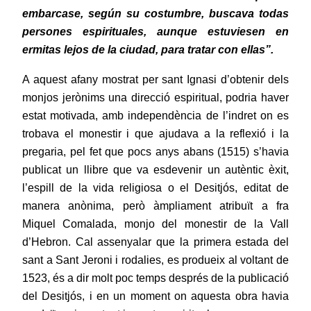
embarcase, según su costumbre, buscava todas
persones espirituales, aunque estuviesen en
ermitas lejos de la ciudad, para tratar con ellas”.
A aquest afany mostrat per sant Ignasi d’obtenir dels
monjos jerònims una
direcció espiritual, podria haver
estat motivada, amb independència de l’indret on es
trobava el monestir i que ajudava a la reflexió i la
pregaria, pel fet que pocs anys abans (1515) s’havia
publicat un llibre que va esdevenir un autèntic èxit,
l’espill de la vida religiosa o el Desitjós, editat de
manera anònima, però àmpliament atribuït a fra
Miquel Comalada,
monjo del monestir de la Vall
d’Hebron.
Cal assenyalar que la primera estada del
sant a Sant Jeroni i rodalies, es produeix al voltant de
1523, és a dir molt poc temps després de la publicació
del Desitjós, i en un moment on aquesta obra havia