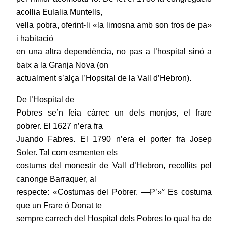
acollia Eulalia Muntells,
vella pobra, oferint-li «la limosna amb son tros de pa»
i habitació
en una altra dependència, no pas a l’hospital sinó a
baix a la Granja Nova (on
actualment s’alça l’Hopsital de la Vall d’Hebron).
De l’Hospital de
Pobres se’n feia càrrec un dels monjos, el frare
pobrer. El 1627 n’era fra
Juando Fabres. El 1790 n’era el porter fra Josep
Soler. Tal com esmenten els
costums del monestir de Vall d’Hebron, recollits pel
canonge Barraquer, al
respecte: «Costumas del Pobrer. —P’»° Es costuma
que un Frare ó Donat te
sempre carrech del Hospital dels Pobres lo qual ha de