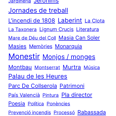
Jerònims
Jardineria
Jornades de treball
Laberint
L'incendi de 1808
La Clota
Lignum Crucis
Literatura
La Taxonera
Masia Can Soler
Mare de Déu del Coll
Masies
Monarquia
Memòries
Monestir
Monjos / monges
Murtra
Montbau
Montserrat
Música
Palau de les Heures
Parc De Collserola
Patrimoni
Pla director
País Valencià
Pintura
Poesia
Política
Ponències
Rabassada
Prevenció incendis
Processó