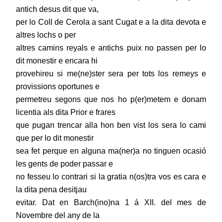
antich desus dit que va,
per lo Coll de Cerola a sant Cugat e a la dita devota e
altres lochs o per
altres camins reyals e antichs puix no passen per lo
dit monestir e encara hi
provehireu si me(ne)ster sera per tots los remeys e
provissions oportunes e
permetreu segons que nos ho p(er)metem e donam
licentia als dita Prior e frares
que pugan trencar alla hon ben vist los sera lo cami
que per lo dit monestir
sea fet perque en alguna ma(ner)a no tinguen ocasió
les gents de poder passar e
no fesseu lo contrari si la gratia n(os)tra vos es cara e
la dita pena desitjau
evitar. Dat en Barch(ino)na 1 á XII. del mes de
Novembre del any de la