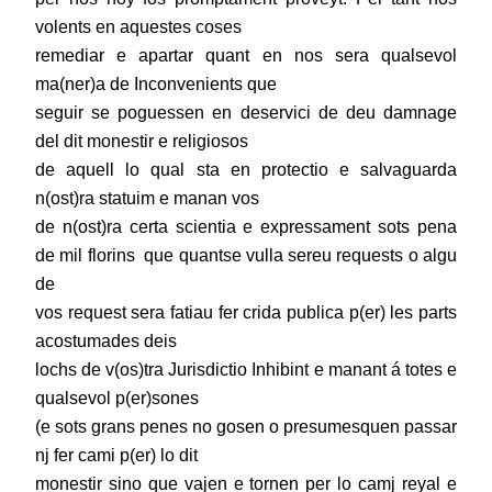
volents en aquestes coses
remediar e apartar quant en nos sera qualsevol
ma(ner)a de Inconvenients que
seguir se poguessen en deservici de deu damnage
del dit monestir e religiosos
de aquell lo qual sta en protectio e salvaguarda
n(ost)ra statuim e manan vos
de n(ost)ra certa scientia e expressament sots pena
de mil florins que quantse vulla sereu requests o algu
de
vos request sera fatiau fer crida publica p(er) les parts
acostumades deis
lochs de v(os)tra Jurisdictio Inhibint e manant á totes e
qualsevol p(er)sones
(e sots grans penes no gosen o presumesquen passar
nj fer cami p(er) lo dit
monestir sino que vajen e tornen per lo camj reyal e