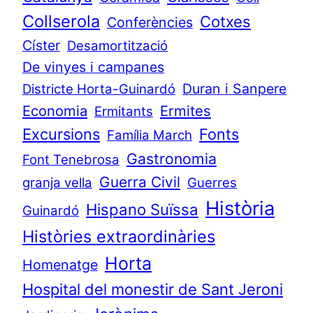
Collserola
Cotxes
Conferències
Císter
Desamortització
De vinyes i campanes
Duran i Sanpere
Districte Horta-Guinardó
Economia
Ermites
Ermitants
Excursions
Fonts
Família March
Gastronomia
Font Tenebrosa
Guerra Civil
granja vella
Guerres
Història
Hispano Suïssa
Guinardó
Històries extraordinàries
Horta
Homenatge
Hospital del monestir de Sant Jeroni