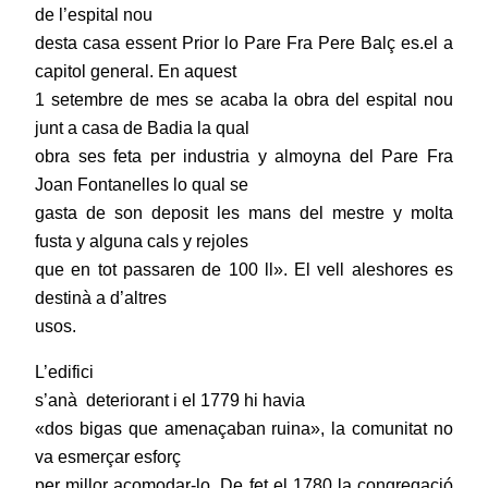
de l’espital nou
desta casa essent Prior lo Pare Fra Pere Balç es.el a
capitol general. En aquest
1 setembre de mes se acaba la obra del espital nou
junt a casa de Badia la qual
obra ses feta per industria y almoyna del Pare Fra
Joan Fontanelles lo qual se
gasta de son deposit les mans del mestre y molta
fusta y alguna cals y rejoles
que en tot passaren de 100 ll». El vell aleshores es
destinà a d’altres
usos.
L’edifici
s’anà deteriorant i el 1779 hi havia
«dos bigas que amenaçaban ruina», la comunitat no
va esmerçar esforç
per millor acomodar-lo. De fet el 1780 la congregació