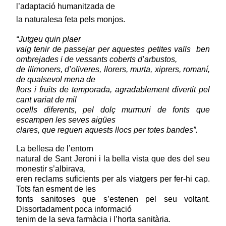
l’adaptació humanitzada de
la naturalesa feta pels monjos.
“Jutgeu quin plaer
vaig tenir de passejar per aquestes petites valls
ben
ombrejades i de vessants coberts d’arbustos,
de llimoners, d’oliveres, llorers, murta, xiprers, romaní,
de qualsevol mena de
flors i fruits de temporada, agradablement divertit pel
cant variat de mil
ocells diferents, pel dolç murmuri de fonts que
escampen les seves aigües
clares, que reguen aquests llocs per totes bandes”.
La bellesa de l’entorn
natural de Sant Jeroni i la bella vista que des del seu
monestir s’albirava,
eren reclams suficients per als viatgers per fer-hi cap.
Tots fan esment de les
fonts sanitoses que s’estenen pel seu voltant.
Dissortadament poca informació
tenim de la seva farmàcia i l’horta sanitària.