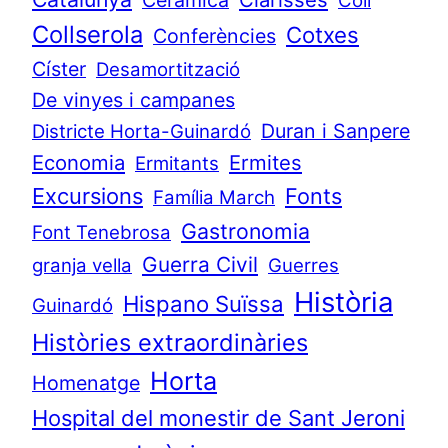
Coll
Collserola
Cotxes
Conferències
Císter
Desamortització
De vinyes i campanes
Duran i Sanpere
Districte Horta-Guinardó
Economia
Ermites
Ermitants
Excursions
Fonts
Família March
Gastronomia
Font Tenebrosa
Guerra Civil
granja vella
Guerres
Història
Hispano Suïssa
Guinardó
Històries extraordinàries
Horta
Homenatge
Hospital del monestir de Sant Jeroni