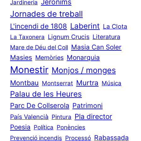
Jerònims
Jardineria
Jornades de treball
Laberint
L'incendi de 1808
La Clota
Lignum Crucis
Literatura
La Taxonera
Masia Can Soler
Mare de Déu del Coll
Masies
Monarquia
Memòries
Monestir
Monjos / monges
Murtra
Montbau
Montserrat
Música
Palau de les Heures
Parc De Collserola
Patrimoni
Pla director
País Valencià
Pintura
Poesia
Política
Ponències
Rabassada
Prevenció incendis
Processó