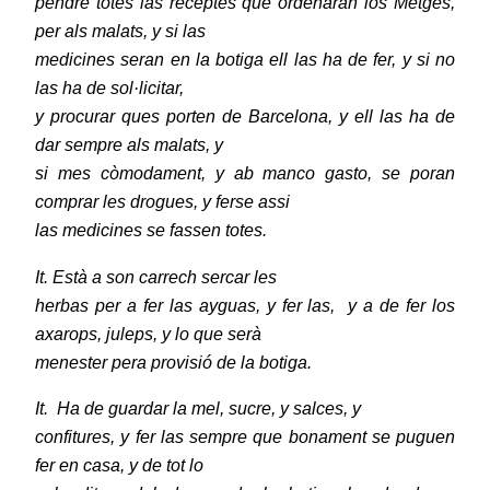
pendre totes las receptes que ordenaran los Metges,
per als malats, y si las
medicines seran en la botiga ell las ha de fer, y si no
las ha de sol·licitar,
y procurar ques porten de Barcelona, y ell las ha de
dar sempre als malats, y
si mes còmodament, y ab manco gasto, se poran
comprar les drogues, y ferse assi
las medicines se fassen totes.
It. Està a son carrech sercar les
herbas per a fer las ayguas, y fer las,
y a de fer los
axarops, juleps, y lo que serà
menester pera provisió de la botiga.
It.
Ha de guardar la mel, sucre, y salces, y
confitures, y fer las sempre que bonament se puguen
fer en casa, y de tot lo