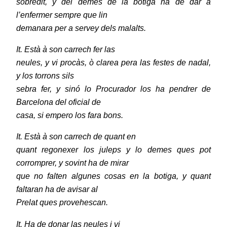
sobredit, y del demes de la botiga ha de dar a
l’enfermer sempre que lin
demanara per a servey dels malalts.
It. Està à son carrech fer las
neules, y vi procàs, ò clarea pera las festes de nadal,
y los torrons sils
sebra fer, y sinó lo Procurador los ha pendrer de
Barcelona del oficial de
casa, si empero los fara bons.
It. Està à son carrech de quant en
quant regonexer los juleps y lo demes ques pot
corromprer, y sovint ha de mirar
que no falten algunes cosas en la botiga, y quant
faltaran ha de avisar al
Prelat ques provehescan.
It. Ha de donar las neules i vi