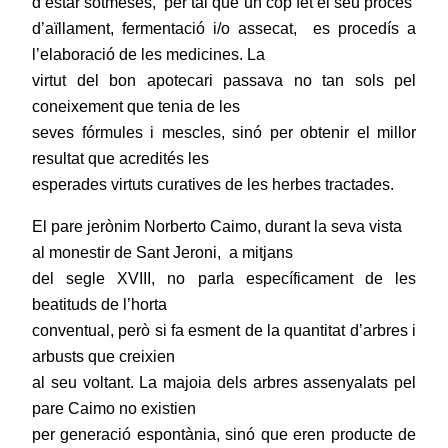
d’estar sotmeses,
per tal que un cop fet el seu procés
d’aïllament, fermentació i/o assecat,
es procedís a
l’elaboració de les medicines. La
virtut del bon apotecari passava no tan sols pel
coneixement que tenia de les
seves fórmules i mescles, sinó per obtenir el millor
resultat que acredités les
esperades virtuts curatives de les herbes tractades.
El pare jerònim Norberto Caimo, durant la seva vista
al monestir de Sant Jeroni,
a mitjans
del segle XVIII, no parla específicament de les
beatituds de l’horta
conventual, però si fa esment de la quantitat d’arbres i
arbusts que creixien
al seu voltant. La majoia dels arbres assenyalats pel
pare Caimo no existien
per generació espontània, sinó que eren producte de