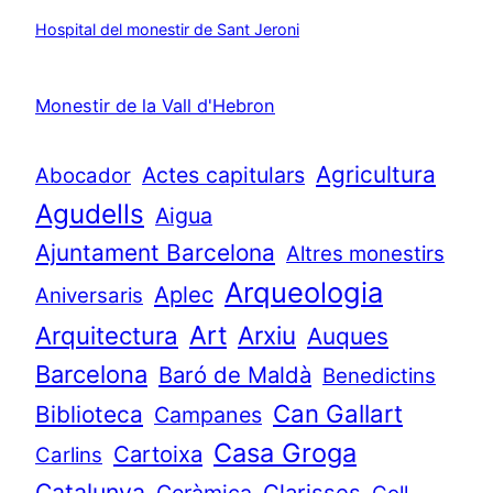
Hospital del monestir de Sant Jeroni
Monestir de la Vall d'Hebron
Agricultura
Actes capitulars
Abocador
Agudells
Aigua
Ajuntament Barcelona
Altres monestirs
Arqueologia
Aplec
Aniversaris
Art
Arquitectura
Arxiu
Auques
Barcelona
Baró de Maldà
Benedictins
Can Gallart
Biblioteca
Campanes
Casa Groga
Cartoixa
Carlins
Catalunya
Clarisses
Ceràmica