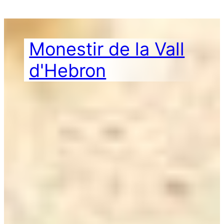
Vés
al
contingut
Monestir de la Vall
d'Hebron