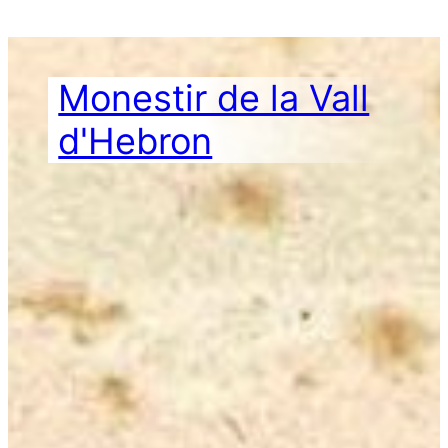
Vés
al
contingut
Monestir de la Vall
d'Hebron