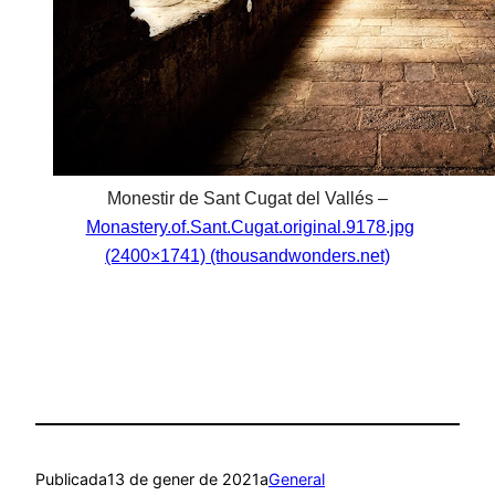
Monestir de Sant Cugat del Vallés –
Monastery.of.Sant.Cugat.original.9178.jpg
(2400×1741) (thousandwonders.net)
Publicada
13 de gener de 2021
a
General