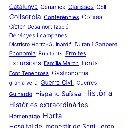
Catalunya
Clarisses
Ceràmica
Coll
Collserola
Cotxes
Conferències
Císter
Desamortització
De vinyes i campanes
Duran i Sanpere
Districte Horta-Guinardó
Economia
Ermites
Ermitants
Excursions
Fonts
Família March
Gastronomia
Font Tenebrosa
Guerra Civil
granja vella
Guerres
Història
Hispano Suïssa
Guinardó
Històries extraordinàries
Horta
Homenatge
Hospital del monestir de Sant Jeroni