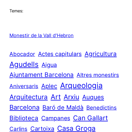
Temes:
Monestir de la Vall d'Hebron
Agricultura
Actes capitulars
Abocador
Agudells
Aigua
Ajuntament Barcelona
Altres monestirs
Arqueologia
Aplec
Aniversaris
Art
Arquitectura
Arxiu
Auques
Barcelona
Baró de Maldà
Benedictins
Can Gallart
Biblioteca
Campanes
Casa Groga
Cartoixa
Carlins