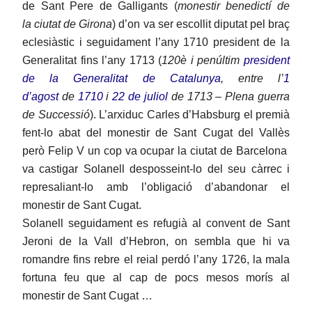
de Sant Pere de Galligants (
monestir benedictí de
la ciutat de Girona
) d’on va ser escollit diputat pel braç
eclesiàstic i seguidament l’any 1710 president de la
Generalitat fins l’any 1713 (
120è i penúltim
president
de la Generalitat de Catalunya
, entre l’
1
d’agost
de
1710
i
22 de juliol
de
1713 – Plena guerra
de Successió
). L’arxiduc Carles d’Habsburg el premià
fent-lo abat del monestir de Sant Cuga
t del Vallès
però Felip V un cop va ocupar la ciutat de Barcelona
va castigar Solanell desposseint-lo del seu càrrec i
represaliant-lo amb l’obligació d’abandonar el
monestir de Sant Cugat.
Solanell seguidament es refugià al convent de Sant
Jeroni de la Vall d’Hebron, on sembla que hi va
romandre fins rebre el reial perdó l’any 1726, la mala
fortuna feu que al cap de pocs mesos morís al
monestir de Sant Cugat …